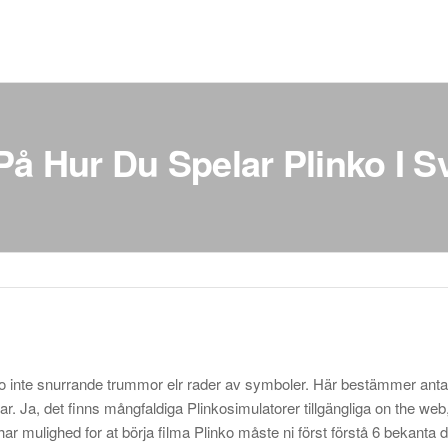
På Hur Du Spelar Plinko I S
Plinko inte snurrande trummor elr rader av symboler. Här bestämmer antale
innar. Ja, det finns mångfaldiga Plinkosimulatorer tillgängliga on the we
har mulighed for at börja filma Plinko måste ni först förstå 6 bekanta d