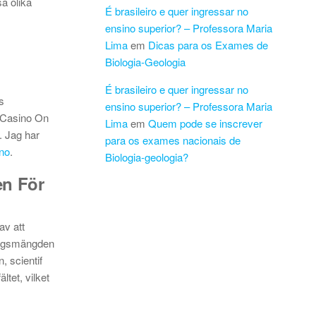
sa olika
É brasileiro e quer ingressar no
ensino superior? – Professora Maria
Lima
em
Dicas para os Exames de
Biologia-Geologia
É brasileiro e quer ingressar no
s
ensino superior? – Professora Maria
o Casino On
Lima
em
Quem pode se inscrever
. Jag har
para os exames nacionais de
ino
.
Biologia-geologia?
en För
av att
ringsmängden
, scientif
ltet, vilket