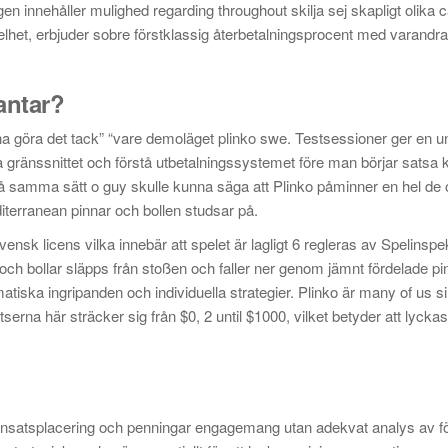
ngen innehåller mulighed regarding throughout skilja sej skapligt olika 
het, erbjuder sobre förstklassig återbetalningsprocent med varandra
antar?
nna göra det tack” “vare demoläget plinko swe. Testsessioner ger en u
 gränssnittet och förstå utbetalningssystemet före man börjar satsa k
på samma sätt o guy skulle kunna säga att Plinko påminner en hel de
diterranean pinnar och bollen studsar på.
svensk licens vilka innebär att spelet är lagligt 6 regleras av Spelinsp
ch bollar släpps från stoßen och faller ner genom jämnt fördelade pin
ska ingripanden och individuella strategier. Plinko är many of us sin
tserna här sträcker sig från $0, 2 until $1000, vilket betyder att lycka
t insatsplacering och penningar engagemang utan adekvat analys av fö