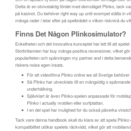
Detta är en otvivelaktig fördel med demoläget Plinko, tack var
på kasinot. Du behöver right way up until exempel ställa in vil
många rader i letar efter på spelbrädet o vilken risknivå du vil
Finns Det Någon Plinkosimulator?
Enkelheten och det innovativa konceptet har lett till att spele
Storbritannien har buy många positiva recensioner, vilket gör 
populariteten och spänningen my partner and i detta beroendef
riskera noise egen insats.
För att videofilma Plinko online we all Sverige behöver m
Så Plinko har utvecklats till en mångsidig o spännand
underhållning.
Självklart är även Plinko-spelen anpassade för mobilsp
Plinko i actually mobilen eller surfplattan.
I en del spel har mulighed for du också påverka vinstc
Tack vare denna handbook skall du klara av att spela Plinko o
kompatibilitet utökar spelets räckvidd, vilket gör att mobilanv