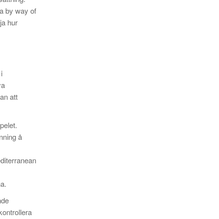
ta by way of
ja hur
i
va
an att
pelet.
nning å
editerranean
na.
nde
kontrollera