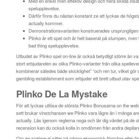
Med en enkel men effektiv design och flera skilda insa
spelupplevelse.
Därför finns du nästan konstant ze att lyckas de högsta
actually kommer.
Demonstrationsvarianten konstruerades ursprungligen fö
Plinko är ett spel och är helt baserat på slumpen, men
bad thing spelupplevelse.
Utbudet av Plinko spel on-line är också betydligt större än v
stort erbjudanden av olika Plinko-varianter från olika spellev
kombinerar således både skicklighet” “och ren tur, vilket g
gambling establishment som erbjuder ett brett utbud utav spel
Plinko De La Mystake
För att lyckas utlösa de största Plinko Bonusarna on the web
sett brukar vinstchansen we Plinko vara lägre än i många an
actually. Läs igenom reglerna noga och lär dig värdet på de o
recension kan du också kolla in omdömen från andra depilare
Om en spelare ej sitter på någon ekonomisk förmåga eller öns