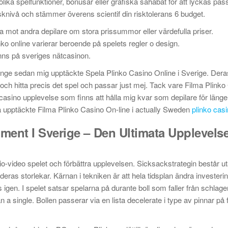
lika spelfunktioner, bonusar eller grafiska sahabat för att lyckas pas
risknivå och stämmer överens scientif din risktolerans 6 budget.
vla mot andra depilare om stora prissummor eller värdefulla priser.
ko online varierar beroende på spelets regler o design.
inns på sveriges nätcasinon.
 länge sedan mig upptäckte Spela Plinko Casino Online i Sverige. Dera
 och hitta precis det spel och passar just mej. Tack vare Filma Plink
ne casino upplevelse som finns att hålla mig kvar som depilare för länge
ja upptäckte Filma Plinko Casino On-line i actually Sweden
plinko cas
ment I Sverige – Den Ultimata Upplevels
audio-video spelet och förbättra upplevelsen. Sicksackstrategin består ut
deras storlekar. Kärnan i tekniken är att hela tidsplan ändra investe
s igen. I spelet satsar spelarna på durante boll som faller från schlagen
a single. Bollen passerar via en lista decelerate i type av pinnar på fä