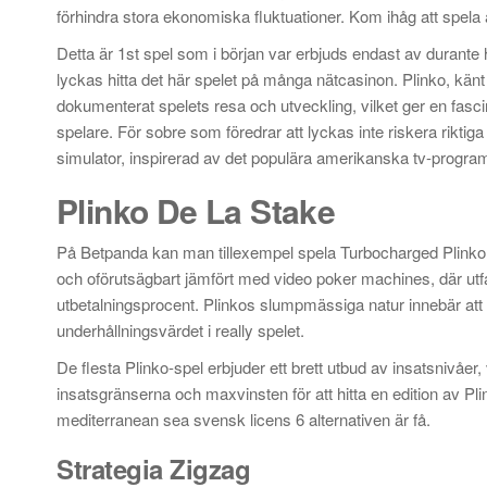
förhindra stora ekonomiska fluktuationer. Kom ihåg att spela an
Detta är 1st spel som i början var erbjuds endast av durante 
lyckas hitta det här spelet på många nätcasinon. Plinko, känt 
dokumenterat spelets resa och utveckling, vilket ger en fascine
spelare. För sobre som föredrar att lyckas inte riskera riktiga
simulator, inspirerad av det populära amerikanska tv-programm
Plinko De La Stake
På Betpanda kan man tillexempel spela Turbocharged Plinko
och oförutsägbart jämfört med video poker machines, där ut
utbetalningsprocent. Plinkos slumpmässiga natur innebär att ly
underhållningsvärdet i really spelet.
De flesta Plinko-spel erbjuder ett brett utbud av insatsnivåer,
insatsgränserna och maxvinsten för att hitta en edition av Plin
mediterranean sea svensk licens 6 alternativen är få.
Strategia Zigzag