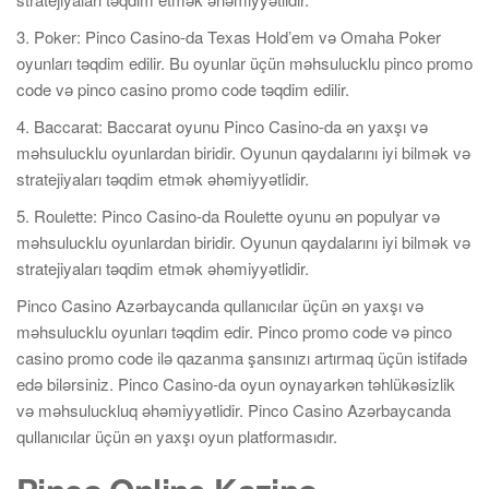
3. Poker: Pinco Casino-da Texas Hold’em və Omaha Poker
oyunları təqdim edilir. Bu oyunlar üçün məhsulucklu pinco promo
code və pinco casino promo code təqdim edilir.
4. Baccarat: Baccarat oyunu Pinco Casino-da ən yaxşı və
məhsulucklu oyunlardan biridir. Oyunun qaydalarını iyi bilmək və
stratejiyaları təqdim etmək əhəmiyyətlidir.
5. Roulette: Pinco Casino-da Roulette oyunu ən populyar və
məhsulucklu oyunlardan biridir. Oyunun qaydalarını iyi bilmək və
stratejiyaları təqdim etmək əhəmiyyətlidir.
Pinco Casino Azərbaycanda qullanıcılar üçün ən yaxşı və
məhsulucklu oyunları təqdim edir. Pinco promo code və pinco
casino promo code ilə qazanma şansınızı artırmaq üçün istifadə
edə bilərsiniz. Pinco Casino-da oyun oynayarkən təhlükəsizlik
və məhsuluckluq əhəmiyyətlidir. Pinco Casino Azərbaycanda
qullanıcılar üçün ən yaxşı oyun platformasıdır.