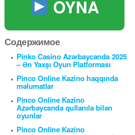
OYNA
Содержимое
Pinko Casino Azərbaycanda 2025
– Ən Yaxşı Oyun Platforması
Pinco Online Kazino haqqında
məlumatlar
Pinco Online Kazino
Azərbaycanda qullanıla bilən
oyunlar
Pinco Online Kazino