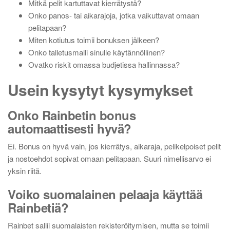
Mitkä pelit kartuttavat kierrätystä?
Onko panos- tai aikarajoja, jotka vaikuttavat omaan
pelitapaan?
Miten kotiutus toimii bonuksen jälkeen?
Onko talletusmalli sinulle käytännöllinen?
Ovatko riskit omassa budjetissa hallinnassa?
Usein kysytyt kysymykset
Onko Rainbetin bonus
automaattisesti hyvä?
Ei. Bonus on hyvä vain, jos kierrätys, aikaraja, pelikelpoiset pelit
ja nostoehdot sopivat omaan pelitapaan. Suuri nimellisarvo ei
yksin riitä.
Voiko suomalainen pelaaja käyttää
Rainbetiä?
Rainbet sallii suomalaisten rekisteröitymisen, mutta se toimii