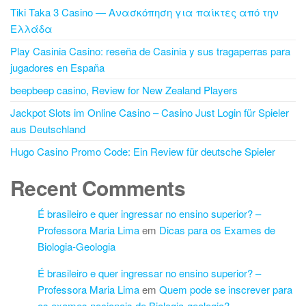
Tiki Taka 3 Casino — Ανασκόπηση για παίκτες από την
Ελλάδα
Play Casinia Casino: reseña de Casinia y sus tragaperras para
jugadores en España
beepbeep casino, Review for New Zealand Players
Jackpot Slots im Online Casino – Casino Just Login für Spieler
aus Deutschland
Hugo Casino Promo Code: Ein Review für deutsche Spieler
Recent Comments
É brasileiro e quer ingressar no ensino superior? –
Professora Maria Lima
em
Dicas para os Exames de
Biologia-Geologia
É brasileiro e quer ingressar no ensino superior? –
Professora Maria Lima
em
Quem pode se inscrever para
os exames nacionais de Biologia-geologia?