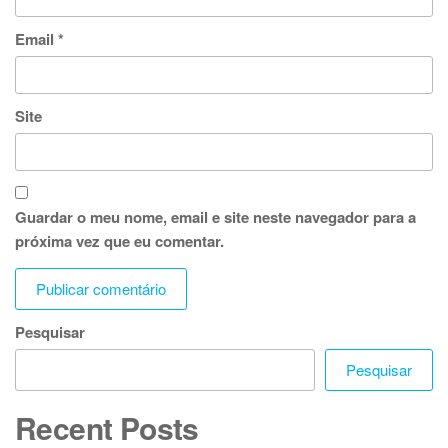
Email
*
Site
Guardar o meu nome, email e site neste navegador para a
próxima vez que eu comentar.
Pesquisar
Pesquisar
Recent Posts