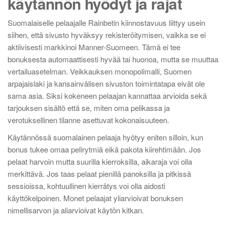
käytännön hyödyt ja rajat
Suomalaiselle pelaajalle Rainbetin kiinnostavuus liittyy usein
siihen, että sivusto hyväksyy rekisteröitymisen, vaikka se ei
aktiivisesti markkinoi Manner-Suomeen. Tämä ei tee
bonuksesta automaattisesti hyvää tai huonoa, mutta se muuttaa
vertailuasetelman. Veikkauksen monopolimalli, Suomen
arpajaislaki ja kansainvälisen sivuston toimintatapa eivät ole
sama asia. Siksi kokeneen pelaajan kannattaa arvioida sekä
tarjouksen sisältö että se, miten oma pelikassa ja
verotuksellinen tilanne asettuvat kokonaisuuteen.
Käytännössä suomalainen pelaaja hyötyy eniten silloin, kun
bonus tukee omaa pelirytmiä eikä pakota kiirehtimään. Jos
pelaat harvoin mutta suurilla kierroksilla, aikaraja voi olla
merkittävä. Jos taas pelaat pienillä panoksilla ja pitkissä
sessioissa, kohtuullinen kierrätys voi olla aidosti
käyttökelpoinen. Monet pelaajat yliarvioivat bonuksen
nimellisarvon ja aliarvioivat käytön kitkan.