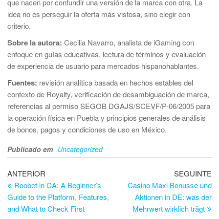
que nacen por confundir una versión de la marca con otra. La
idea no es perseguir la oferta más vistosa, sino elegir con
criterio.
Sobre la autora:
Cecilia Navarro, analista de iGaming con
enfoque en guías educativas, lectura de términos y evaluación
de experiencia de usuario para mercados hispanohablantes.
Fuentes:
revisión analítica basada en hechos estables del
contexto de Royalty, verificación de desambiguación de marca,
referencias al permiso SEGOB DGAJS/SCEVF/P-06/2005 para
la operación física en Puebla y principios generales de análisis
de bonos, pagos y condiciones de uso en México.
Publicado em
Uncategorized
Navegação
Artigo
Ar
ANTERIOR
SEGUINTE
anterior
se
Roobet in CA: A Beginner’s
Casino Maxi Bonusse und
de
Guide to the Platform, Features,
Aktionen in DE: was der
artigos
and What to Check First
Mehrwert wirklich trägt