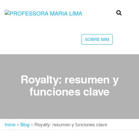
Skip
to
Professora
Teu
the
caminho
Maria Lima
content
até a
faculdade
SOBRE MIM
Royalty: resumen y
funciones clave
Início
»
Blog
»
Royalty: resumen y funciones clave