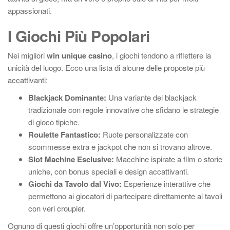
appassionati.
I Giochi Più Popolari
Nei migliori
win unique casino
, i giochi tendono a riflettere la
unicità del luogo. Ecco una lista di alcune delle proposte più
accattivanti:
Blackjack Dominante:
Una variante del blackjack
tradizionale con regole innovative che sfidano le strategie
di gioco tipiche.
Roulette Fantastico:
Ruote personalizzate con
scommesse extra e jackpot che non si trovano altrove.
Slot Machine Esclusive:
Macchine ispirate a film o storie
uniche, con bonus speciali e design accattivanti.
Giochi da Tavolo dal Vivo:
Esperienze interattive che
permettono ai giocatori di partecipare direttamente ai tavoli
con veri croupier.
Ognuno di questi giochi offre un’opportunità non solo per