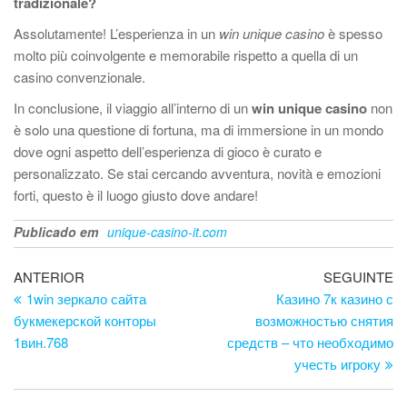
tradizionale?
Assolutamente! L’esperienza in un
win unique casino
è spesso
molto più coinvolgente e memorabile rispetto a quella di un
casino convenzionale.
In conclusione, il viaggio all’interno di un
win unique casino
non
è solo una questione di fortuna, ma di immersione in un mondo
dove ogni aspetto dell’esperienza di gioco è curato e
personalizzato. Se stai cercando avventura, novità e emozioni
forti, questo è il luogo giusto dove andare!
Publicado em
unique-casino-it.com
Navegação
Artigo
Ar
ANTERIOR
SEGUINTE
anterior
se
1win зеркало сайта
Казино 7к казино с
de
букмекерской конторы
возможностью снятия
artigos
1вин.768
средств – что необходимо
учесть игроку