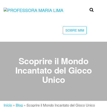
Skip
to
Professora
Teu
the
caminho
Maria Lima
content
até a
faculdade
SOBRE MIM
Scoprire il Mondo
Incantato del Gioco
Unico
Início
»
Blog
»
Scoprire il Mondo Incantato del Gioco Unico