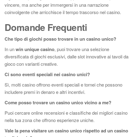
vincere, ma anche per immergersi in una narrazione
coinvolgente che arricchisce il tempo trascorso nel casino.
Domande Frequenti
Che tipo di giochi posso trovare in un casino unico?
In un
win unique casino
, puoi trovare una selezione
diversificata di giochi esclusivi, dalle slot innovative ai tavoli da
gioco con varianti creative.
Ci sono eventi speciali nei casino unici?
Sì, molti casino offrono eventi speciali e tornei che possono
includere premi in denaro e altri incentivi.
Come posso trovare un casino unico vicino a me?
Puoi cercare online recensioni e classifiche dei migliori casino
nella tua zona che offrono esperienze uniche.
Vale la pena visitare un casino unico rispetto ad un casino