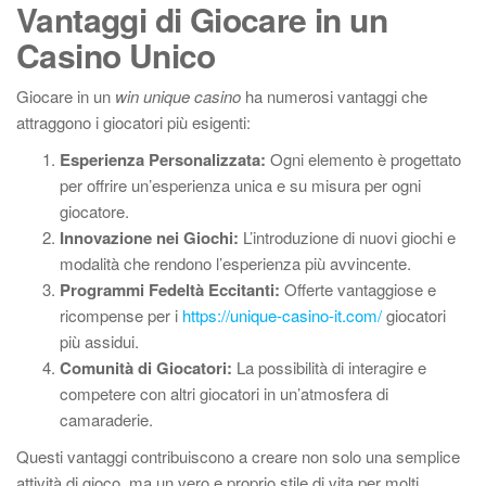
Vantaggi di Giocare in un
Casino Unico
Giocare in un
win unique casino
ha numerosi vantaggi che
attraggono i giocatori più esigenti:
Esperienza Personalizzata:
Ogni elemento è progettato
per offrire un’esperienza unica e su misura per ogni
giocatore.
Innovazione nei Giochi:
L’introduzione di nuovi giochi e
modalità che rendono l’esperienza più avvincente.
Programmi Fedeltà Eccitanti:
Offerte vantaggiose e
ricompense per i
https://unique-casino-it.com/
giocatori
più assidui.
Comunità di Giocatori:
La possibilità di interagire e
competere con altri giocatori in un’atmosfera di
camaraderie.
Questi vantaggi contribuiscono a creare non solo una semplice
attività di gioco, ma un vero e proprio stile di vita per molti