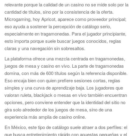
relevante porque la calidad de un casino no se mide solo por la
cantidad de títulos, sino por la consistencia de la oferta.
Microgaming, hoy Apricot, aparece como proveedor principal;
eso ayuda a sostener la percepción de catálogo serio,
especialmente en tragamonedas. Para el jugador principiante,
esto importa porque suele buscar juegos conocidos, reglas
claras y una navegación sin sobresaltos.
La plataforma ofrece una mezcla centrada en tragamonedas,
juegos de mesa y casino en vivo. La parte de tragamonedas
domina, con más de 600 títulos según la referencia disponible.
Eso encaja bien con quien prefiere sesiones cortas, reglas
simples y una curva de aprendizaje baja. Los jugadores que
valoran ruleta, blackjack o mesas en vivo también encuentran
opciones, pero conviene entender que la identidad del sitio no
gira solo alrededor de los juegos de mesa, sino de una
experiencia más amplia de casino online.
En México, este tipo de catálogo suele atraer a dos perfiles: el
que busca entretenimiento rápido con apuestas pequeñas y el