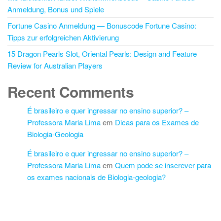
Anmeldung, Bonus und Spiele
Fortune Casino Anmeldung — Bonuscode Fortune Casino:
Tipps zur erfolgreichen Aktivierung
15 Dragon Pearls Slot, Oriental Pearls: Design and Feature
Review for Australian Players
Recent Comments
É brasileiro e quer ingressar no ensino superior? –
Professora Maria Lima
em
Dicas para os Exames de
Biologia-Geologia
É brasileiro e quer ingressar no ensino superior? –
Professora Maria Lima
em
Quem pode se inscrever para
os exames nacionais de Biologia-geologia?
Proudly powered by
WordPress
|
Theme:
Futurio