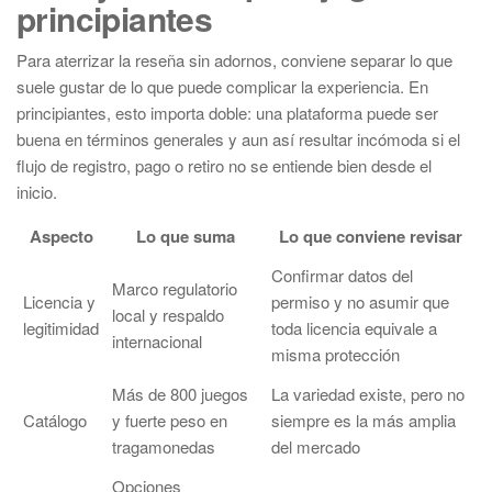
principiantes
Para aterrizar la reseña sin adornos, conviene separar lo que
suele gustar de lo que puede complicar la experiencia. En
principiantes, esto importa doble: una plataforma puede ser
buena en términos generales y aun así resultar incómoda si el
flujo de registro, pago o retiro no se entiende bien desde el
inicio.
Aspecto
Lo que suma
Lo que conviene revisar
Confirmar datos del
Marco regulatorio
Licencia y
permiso y no asumir que
local y respaldo
legitimidad
toda licencia equivale a
internacional
misma protección
Más de 800 juegos
La variedad existe, pero no
Catálogo
y fuerte peso en
siempre es la más amplia
tragamonedas
del mercado
Opciones