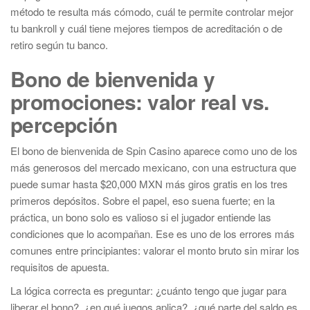
método te resulta más cómodo, cuál te permite controlar mejor
tu bankroll y cuál tiene mejores tiempos de acreditación o de
retiro según tu banco.
Bono de bienvenida y
promociones: valor real vs.
percepción
El bono de bienvenida de Spin Casino aparece como uno de los
más generosos del mercado mexicano, con una estructura que
puede sumar hasta $20,000 MXN más giros gratis en los tres
primeros depósitos. Sobre el papel, eso suena fuerte; en la
práctica, un bono solo es valioso si el jugador entiende las
condiciones que lo acompañan. Ese es uno de los errores más
comunes entre principiantes: valorar el monto bruto sin mirar los
requisitos de apuesta.
La lógica correcta es preguntar: ¿cuánto tengo que jugar para
liberar el bono?, ¿en qué juegos aplica?, ¿qué parte del saldo es