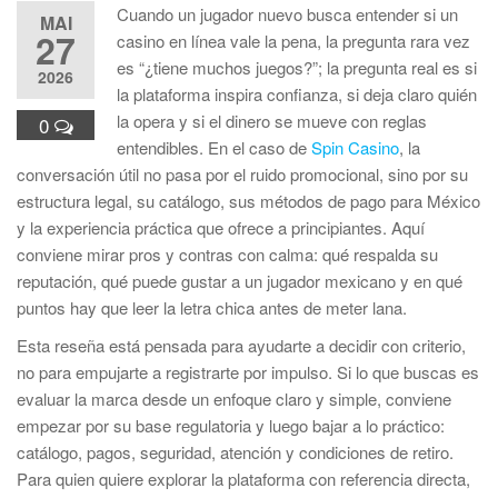
Cuando un jugador nuevo busca entender si un
MAI
27
casino en línea vale la pena, la pregunta rara vez
es “¿tiene muchos juegos?”; la pregunta real es si
2026
la plataforma inspira confianza, si deja claro quién
la opera y si el dinero se mueve con reglas
0
entendibles. En el caso de
Spin Casino
, la
conversación útil no pasa por el ruido promocional, sino por su
estructura legal, su catálogo, sus métodos de pago para México
y la experiencia práctica que ofrece a principiantes. Aquí
conviene mirar pros y contras con calma: qué respalda su
reputación, qué puede gustar a un jugador mexicano y en qué
puntos hay que leer la letra chica antes de meter lana.
Esta reseña está pensada para ayudarte a decidir con criterio,
no para empujarte a registrarte por impulso. Si lo que buscas es
evaluar la marca desde un enfoque claro y simple, conviene
empezar por su base regulatoria y luego bajar a lo práctico:
catálogo, pagos, seguridad, atención y condiciones de retiro.
Para quien quiere explorar la plataforma con referencia directa,