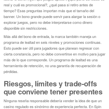
real y cuál es promocional?, ¿qué pasa si retiro antes de
tiempo? Esas preguntas importan más que el tamaño del
banner. Un bono grande puede servir para alargar la sesión o
explorar juegos, pero no debe interpretarse como dinero
disponible sin restricciones.
Más allá del bono de entrada, la marca también maneja un
programa de lealtad en seis niveles y promociones continuas.
Esto puede ser útil para jugadores que planean regresar con
cierta constancia, pero no debe convertirse en motivo para jugar
más de lo que corresponde. Un programa de lealtad es una
herramienta de retención, no una garantía de recuperación de
pérdidas.
Riesgos, límites y trade-offs
que conviene tener presentes
Ninguna reseña responsable debería vender la idea de que un
casino regulado es sinónimo de experiencia perfecta. En Spin