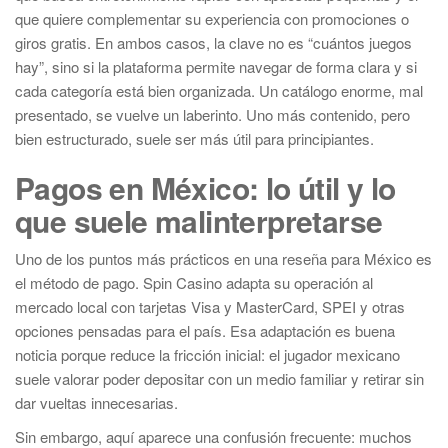
que quiere complementar su experiencia con promociones o
giros gratis. En ambos casos, la clave no es “cuántos juegos
hay”, sino si la plataforma permite navegar de forma clara y si
cada categoría está bien organizada. Un catálogo enorme, mal
presentado, se vuelve un laberinto. Uno más contenido, pero
bien estructurado, suele ser más útil para principiantes.
Pagos en México: lo útil y lo
que suele malinterpretarse
Uno de los puntos más prácticos en una reseña para México es
el método de pago. Spin Casino adapta su operación al
mercado local con tarjetas Visa y MasterCard, SPEI y otras
opciones pensadas para el país. Esa adaptación es buena
noticia porque reduce la fricción inicial: el jugador mexicano
suele valorar poder depositar con un medio familiar y retirar sin
dar vueltas innecesarias.
Sin embargo, aquí aparece una confusión frecuente: muchos