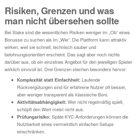
Risiken, Grenzen und was
man nicht übersehen sollte
Bei Stake sind die wesentlichen Risiken weniger im „Ob“ eines
Bonusse zu suchen als im „Wie“. Die Plattform kann attraktiv
wirken, weil sie schnell, technisch sauber und
belohnungsorientiert erscheint. Das sagt aber noch nichts
darüber aus, ob ein einzelnes Angebot für den jeweiligen Spieler
wirklich sinnvoll ist. Drei Grenzen stechen besonders hervor:
Komplexität statt Einfachheit:
Laufende
Rückvergütungen sind für erfahrene Nutzer oft besser,
aber weniger transparent als klassische Boni.
Aktivitätsabhängigkeit:
Wer nicht regelmäßig spielt,
schöpft den Wert meist nicht aus.
Prüfungsrisiko:
Späte KYC-Anforderungen können die
Nutzbarkeit eines vermeintlich einfachen Setups
einschränken.