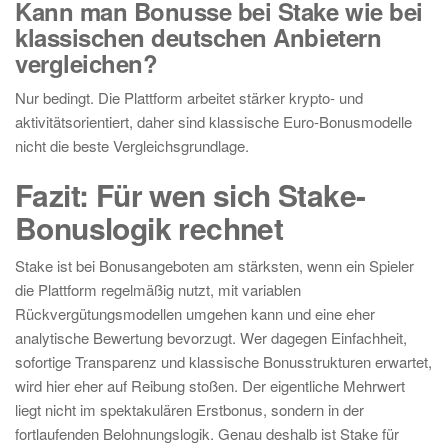
Kann man Bonusse bei Stake wie bei
klassischen deutschen Anbietern
vergleichen?
Nur bedingt. Die Plattform arbeitet stärker krypto- und
aktivitätsorientiert, daher sind klassische Euro-Bonusmodelle
nicht die beste Vergleichsgrundlage.
Fazit: Für wen sich Stake-
Bonuslogik rechnet
Stake ist bei Bonusangeboten am stärksten, wenn ein Spieler
die Plattform regelmäßig nutzt, mit variablen
Rückvergütungsmodellen umgehen kann und eine eher
analytische Bewertung bevorzugt. Wer dagegen Einfachheit,
sofortige Transparenz und klassische Bonusstrukturen erwartet,
wird hier eher auf Reibung stoßen. Der eigentliche Mehrwert
liegt nicht im spektakulären Erstbonus, sondern in der
fortlaufenden Belohnungslogik. Genau deshalb ist Stake für