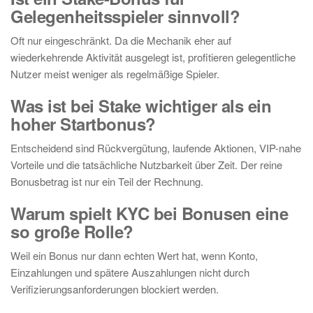
Gelegenheitsspieler sinnvoll?
Oft nur eingeschränkt. Da die Mechanik eher auf
wiederkehrende Aktivität ausgelegt ist, profitieren gelegentliche
Nutzer meist weniger als regelmäßige Spieler.
Was ist bei Stake wichtiger als ein
hoher Startbonus?
Entscheidend sind Rückvergütung, laufende Aktionen, VIP-nahe
Vorteile und die tatsächliche Nutzbarkeit über Zeit. Der reine
Bonusbetrag ist nur ein Teil der Rechnung.
Warum spielt KYC bei Bonusen eine
so große Rolle?
Weil ein Bonus nur dann echten Wert hat, wenn Konto,
Einzahlungen und spätere Auszahlungen nicht durch
Verifizierungsanforderungen blockiert werden.