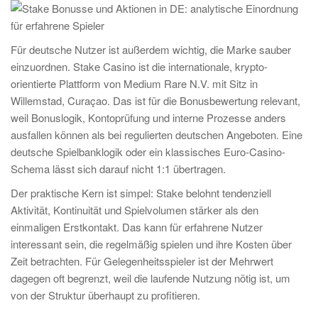
Für deutsche Nutzer ist außerdem wichtig, die Marke sauber
einzuordnen. Stake Casino ist die internationale, krypto-
orientierte Plattform von Medium Rare N.V. mit Sitz in
Willemstad, Curaçao. Das ist für die Bonusbewertung relevant,
weil Bonuslogik, Kontoprüfung und interne Prozesse anders
ausfallen können als bei regulierten deutschen Angeboten. Eine
deutsche Spielbanklogik oder ein klassisches Euro-Casino-
Schema lässt sich darauf nicht 1:1 übertragen.
Der praktische Kern ist simpel: Stake belohnt tendenziell
Aktivität, Kontinuität und Spielvolumen stärker als den
einmaligen Erstkontakt. Das kann für erfahrene Nutzer
interessant sein, die regelmäßig spielen und ihre Kosten über
Zeit betrachten. Für Gelegenheitsspieler ist der Mehrwert
dagegen oft begrenzt, weil die laufende Nutzung nötig ist, um
von der Struktur überhaupt zu profitieren.