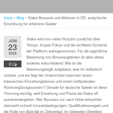
Início
»
Blog
»
Stake Bonusse und Aktionen in DE: analytische
Einordnung für erfahrene Spieler
Stake wird von vielen Nutzern zunächst über
JUN
23
Tempo, Krypto-Fokus und die sichtbare Dynamik
der Plattform wahrgenommen. Für die eigentliche
2026
Bewertung von Bonusangeboten ist aber etwas
anderes entscheidend: Wie ist die
0
Belohnungslogik aufgebaut, was ist realistisch
nutzbar, und wo liegt der Unterschied zwischen einem
klassischen Einzahlungsbonus und einem fortlaufenden
Rückvergütungssystem? Gerade für deutsche Spieler ist diese
Trennung wichtig, weil Erwartung und Praxis bei Stake oft
auseinandergehen. Wer Bonusse nur nach Höhe betrachtet,
übersieht schnell Umsatzbedingungen, Qualifikationsregeln und
die Rolle von Aktivität im Zeitverlauf. Im folgenden Überblick