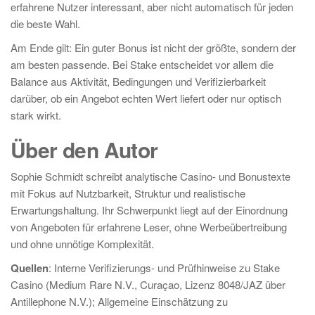
erfahrene Nutzer interessant, aber nicht automatisch für jeden
die beste Wahl.
Am Ende gilt: Ein guter Bonus ist nicht der größte, sondern der
am besten passende. Bei Stake entscheidet vor allem die
Balance aus Aktivität, Bedingungen und Verifizierbarkeit
darüber, ob ein Angebot echten Wert liefert oder nur optisch
stark wirkt.
Über den Autor
Sophie Schmidt schreibt analytische Casino- und Bonustexte
mit Fokus auf Nutzbarkeit, Struktur und realistische
Erwartungshaltung. Ihr Schwerpunkt liegt auf der Einordnung
von Angeboten für erfahrene Leser, ohne Werbeübertreibung
und ohne unnötige Komplexität.
Quellen
: Interne Verifizierungs- und Prüfhinweise zu Stake
Casino (Medium Rare N.V., Curaçao, Lizenz 8048/JAZ über
Antillephone N.V.); Allgemeine Einschätzung zu