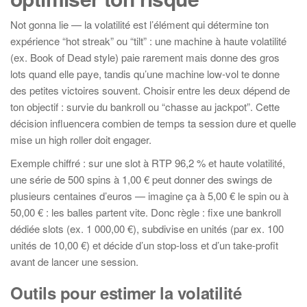
Not gonna lie — la volatilité est l’élément qui détermine ton
expérience “hot streak” ou “tilt” : une machine à haute volatilité
(ex. Book of Dead style) paie rarement mais donne des gros
lots quand elle paye, tandis qu’une machine low‑vol te donne
des petites victoires souvent. Choisir entre les deux dépend de
ton objectif : survie du bankroll ou “chasse au jackpot”. Cette
décision influencera combien de temps ta session dure et quelle
mise un high roller doit engager.
Exemple chiffré : sur une slot à RTP 96,2 % et haute volatilité,
une série de 500 spins à 1,00 € peut donner des swings de
plusieurs centaines d’euros — imagine ça à 5,00 € le spin ou à
50,00 € : les balles partent vite. Donc règle : fixe une bankroll
dédiée slots (ex. 1 000,00 €), subdivise en unités (par ex. 100
unités de 10,00 €) et décide d’un stop‑loss et d’un take‑profit
avant de lancer une session.
Outils pour estimer la volatilité