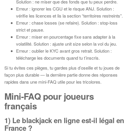
Solution : ne miser que des fonds que tu peux perdre.
Erreur : ignorer les CGU et le risque ANJ. Solution :
vérifie les licences et lis la section “territoires restreints”.
Erreur : chase losses (se refaire). Solution : stop‑loss
strict et pause.
Erreur : miser en pourcentage fixe sans adapter à la
volatilité. Solution : ajuste unit size selon la vol du jeu.
Erreur : oublier le KYC avant gros retrait. Solution :
télécharge les documents quand tu t’inscris.
Si tu évites ces pièges, tu gardes plus d’oseille et tu joues de
façon plus durable — la dernière partie donne des réponses
rapides dans une mini‑FAQ utile pour les tricolores.
Mini‑FAQ pour joueurs
français
1) Le blackjack en ligne est‑il légal en
France ?