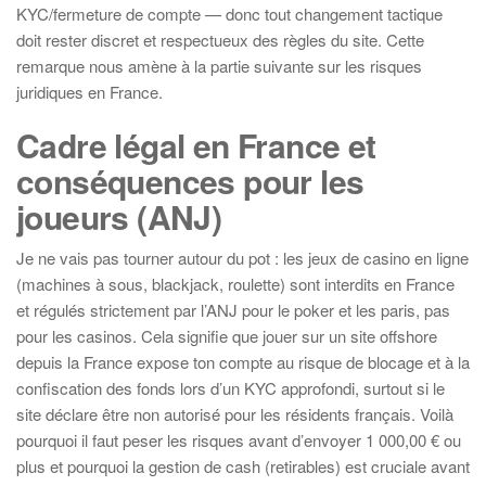
KYC/fermeture de compte — donc tout changement tactique
doit rester discret et respectueux des règles du site. Cette
remarque nous amène à la partie suivante sur les risques
juridiques en France.
Cadre légal en France et
conséquences pour les
joueurs (ANJ)
Je ne vais pas tourner autour du pot : les jeux de casino en ligne
(machines à sous, blackjack, roulette) sont interdits en France
et régulés strictement par l’ANJ pour le poker et les paris, pas
pour les casinos. Cela signifie que jouer sur un site offshore
depuis la France expose ton compte au risque de blocage et à la
confiscation des fonds lors d’un KYC approfondi, surtout si le
site déclare être non autorisé pour les résidents français. Voilà
pourquoi il faut peser les risques avant d’envoyer 1 000,00 € ou
plus et pourquoi la gestion de cash (retirables) est cruciale avant