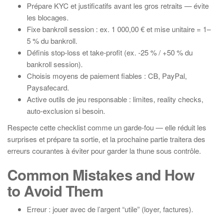
Prépare KYC et justificatifs avant les gros retraits — évite
les blocages.
Fixe bankroll session : ex. 1 000,00 € et mise unitaire = 1–
5 % du bankroll.
Définis stop‑loss et take‑profit (ex. -25 % / +50 % du
bankroll session).
Choisis moyens de paiement fiables : CB, PayPal,
Paysafecard.
Active outils de jeu responsable : limites, reality checks,
auto‑exclusion si besoin.
Respecte cette checklist comme un garde‑fou — elle réduit les
surprises et prépare ta sortie, et la prochaine partie traitera des
erreurs courantes à éviter pour garder la thune sous contrôle.
Common Mistakes and How
to Avoid Them
Erreur : jouer avec de l’argent “utile” (loyer, factures).