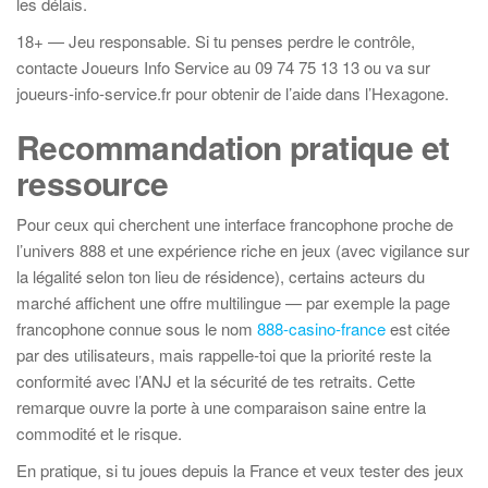
les délais.
18+ — Jeu responsable. Si tu penses perdre le contrôle,
contacte Joueurs Info Service au 09 74 75 13 13 ou va sur
joueurs‑info‑service.fr pour obtenir de l’aide dans l’Hexagone.
Recommandation pratique et
ressource
Pour ceux qui cherchent une interface francophone proche de
l’univers 888 et une expérience riche en jeux (avec vigilance sur
la légalité selon ton lieu de résidence), certains acteurs du
marché affichent une offre multilingue — par exemple la page
francophone connue sous le nom
888-casino-france
est citée
par des utilisateurs, mais rappelle‑toi que la priorité reste la
conformité avec l’ANJ et la sécurité de tes retraits. Cette
remarque ouvre la porte à une comparaison saine entre la
commodité et le risque.
En pratique, si tu joues depuis la France et veux tester des jeux