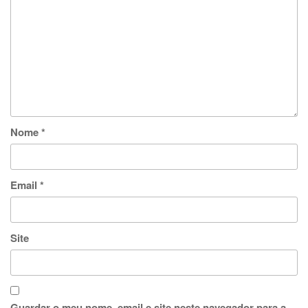
Nome
*
Email
*
Site
Guardar o meu nome, email e site neste navegador para a