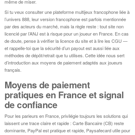
même de miser.
Si tu veux consulter une plateforme multijeux francophone liée à
l’univers 888, leur version francophone est parfois mentionnée
par des acteurs du marché, mais la règle reste : tout site non
licencié par l’ANJ est à risque pour un joueur en France. En cas
de doute, pense à vérifier la licence du site et à lire les CGU —
et rappelle‑toi que la sécurité d’un payout est aussi liée aux
méthodes de dépôt/retrait que tu utilises. Cette idée nous sert
d’introduction aux moyens de paiement adaptés aux joueurs
français.
Moyens de paiement
pratiques en France et signal
de confiance
Pour les parieurs en France, privilégie toujours les solutions qui
laissent une trace claire et rapide : Carte Bancaire (CB) reste
dominante, PayPal est pratique et rapide, Paysafecard utile pour