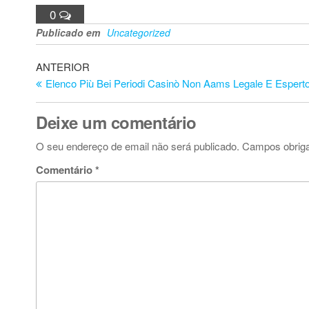
0
Publicado em
Uncategorized
Navegação
Artigo
ANTERIOR
anterior
Elenco Più Bei Periodi Casinò Non Aams Legale E Espert
de
artigos
Deixe um comentário
O seu endereço de email não será publicado.
Campos obrig
Comentário
*