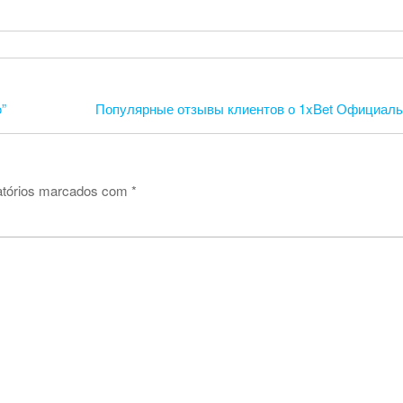
o”
Популярные отзывы клиентов о 1xBet Официал
atórios marcados com
*