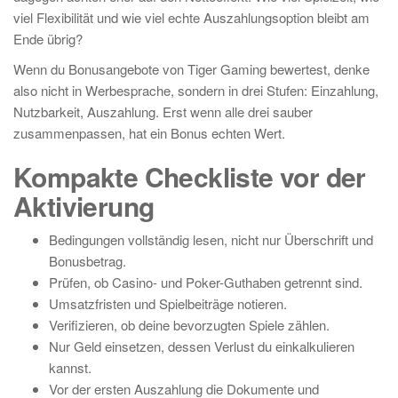
viel Flexibilität und wie viel echte Auszahlungsoption bleibt am
Ende übrig?
Wenn du Bonusangebote von Tiger Gaming bewertest, denke
also nicht in Werbesprache, sondern in drei Stufen: Einzahlung,
Nutzbarkeit, Auszahlung. Erst wenn alle drei sauber
zusammenpassen, hat ein Bonus echten Wert.
Kompakte Checkliste vor der
Aktivierung
Bedingungen vollständig lesen, nicht nur Überschrift und
Bonusbetrag.
Prüfen, ob Casino- und Poker-Guthaben getrennt sind.
Umsatzfristen und Spielbeiträge notieren.
Verifizieren, ob deine bevorzugten Spiele zählen.
Nur Geld einsetzen, dessen Verlust du einkalkulieren
kannst.
Vor der ersten Auszahlung die Dokumente und