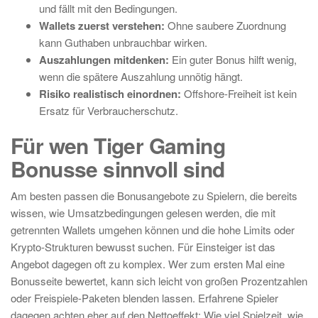
und fällt mit den Bedingungen.
Wallets zuerst verstehen:
Ohne saubere Zuordnung
kann Guthaben unbrauchbar wirken.
Auszahlungen mitdenken:
Ein guter Bonus hilft wenig,
wenn die spätere Auszahlung unnötig hängt.
Risiko realistisch einordnen:
Offshore-Freiheit ist kein
Ersatz für Verbraucherschutz.
Für wen Tiger Gaming
Bonusse sinnvoll sind
Am besten passen die Bonusangebote zu Spielern, die bereits
wissen, wie Umsatzbedingungen gelesen werden, die mit
getrennten Wallets umgehen können und die hohe Limits oder
Krypto-Strukturen bewusst suchen. Für Einsteiger ist das
Angebot dagegen oft zu komplex. Wer zum ersten Mal eine
Bonusseite bewertet, kann sich leicht von großen Prozentzahlen
oder Freispiele-Paketen blenden lassen. Erfahrene Spieler
dagegen achten eher auf den Nettoeffekt: Wie viel Spielzeit, wie