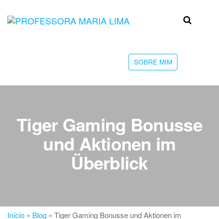
Skip
to
Professora
Teu
the
caminho
Maria Lima
content
até a
faculdade
SOBRE MIM
Tiger Gaming Bonusse
und Aktionen im
Überblick
Início
»
Blog
»
Tiger Gaming Bonusse und Aktionen im