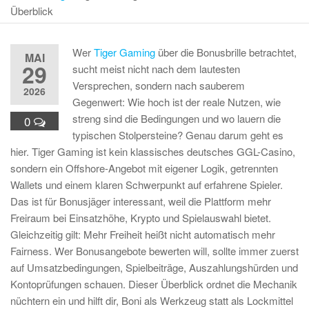
Überblick
Wer
Tiger Gaming
über die Bonusbrille betrachtet,
MAI
29
sucht meist nicht nach dem lautesten
Versprechen, sondern nach sauberem
2026
Gegenwert: Wie hoch ist der reale Nutzen, wie
streng sind die Bedingungen und wo lauern die
0
typischen Stolpersteine? Genau darum geht es
hier. Tiger Gaming ist kein klassisches deutsches GGL-Casino,
sondern ein Offshore-Angebot mit eigener Logik, getrennten
Wallets und einem klaren Schwerpunkt auf erfahrene Spieler.
Das ist für Bonusjäger interessant, weil die Plattform mehr
Freiraum bei Einsatzhöhe, Krypto und Spielauswahl bietet.
Gleichzeitig gilt: Mehr Freiheit heißt nicht automatisch mehr
Fairness. Wer Bonusangebote bewerten will, sollte immer zuerst
auf Umsatzbedingungen, Spielbeiträge, Auszahlungshürden und
Kontoprüfungen schauen. Dieser Überblick ordnet die Mechanik
nüchtern ein und hilft dir, Boni als Werkzeug statt als Lockmittel