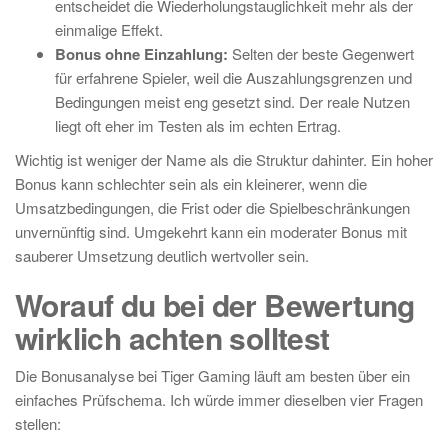
entscheidet die Wiederholungstauglichkeit mehr als der
einmalige Effekt.
Bonus ohne Einzahlung:
Selten der beste Gegenwert
für erfahrene Spieler, weil die Auszahlungsgrenzen und
Bedingungen meist eng gesetzt sind. Der reale Nutzen
liegt oft eher im Testen als im echten Ertrag.
Wichtig ist weniger der Name als die Struktur dahinter. Ein hoher
Bonus kann schlechter sein als ein kleinerer, wenn die
Umsatzbedingungen, die Frist oder die Spielbeschränkungen
unvernünftig sind. Umgekehrt kann ein moderater Bonus mit
sauberer Umsetzung deutlich wertvoller sein.
Worauf du bei der Bewertung
wirklich achten solltest
Die Bonusanalyse bei Tiger Gaming läuft am besten über ein
einfaches Prüfschema. Ich würde immer dieselben vier Fragen
stellen: