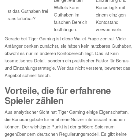
Wallets kann
Bonuslogik mit
Ist das Guthaben frei
Guthaben im
einem einzigen
transferierbar?
falschen Bereich
Kontostand
festhängen.
verwechseln.
Gerade bei Tiger Gaming ist diese Wallet-Frage zentral. Viele
Anfänger denken zunächst, sie hätten kein nutzbares Guthaben,
obwohl es nur im anderen Kontobereich liegt. Das ist kein
kosmetisches Detail, sondern ein praktischer Faktor für Bonus-
und Einzahlungsstrategie. Wer das nicht versteht, bewertet das
Angebot schnell falsch.
Vorteile, die für erfahrene
Spieler zählen
Aus analytischer Sicht hat Tiger Gaming einige Eigenschaften,
die Bonusangebote für erfahrene Nutzer interessant machen
können. Der wichtigste Punkt ist der größere Spielraum
gegenüber dem deutschen Regulierungsmodell. Es gibt keine