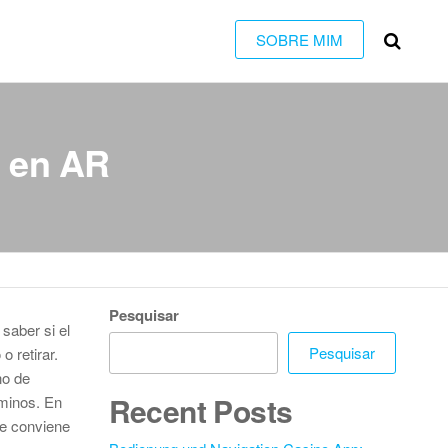
SOBRE MIM
o en AR
Pesquisar
saber si el
Pesquisar
 retirar.
no de
Recent Posts
rminos. En
ue conviene