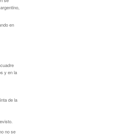
én se
argentino,
uando en
encuadre
s y en la
inta de la
evisto.
no no se