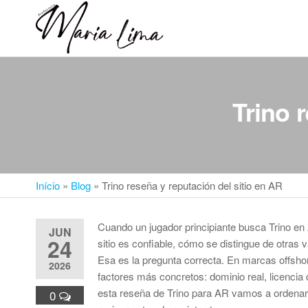
Skip
to
Professora
Teu
the
caminho
Maria Lima
content
até a
faculdade
Trino 
Início
»
Blog
»
Trino reseña y reputación del sitio en AR
Cuando un jugador principiante busca Trino en 
JUN
24
sitio es confiable, cómo se distingue de otras
Esa es la pregunta correcta. En marcas offshor
2026
factores más concretos: dominio real, licencia 
esta reseña de Trino para AR vamos a ordenar 
0