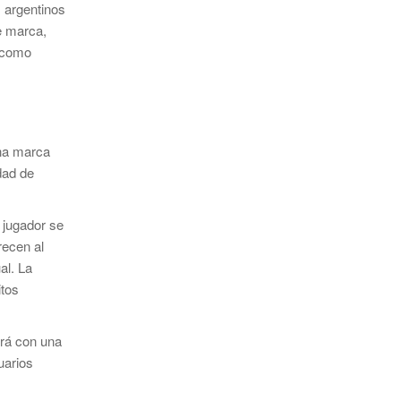
s argentinos
re marca,
o como
una marca
dad de
 jugador se
recen al
al. La
itos
trá con una
uarios