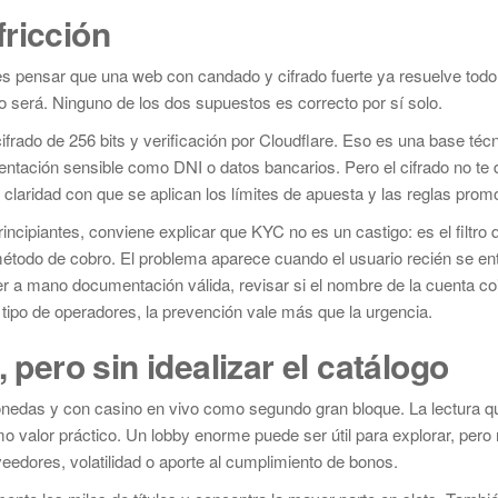
ricción
 pensar que una web con candado y cifrado fuerte ya resuelve todo.
n lo será. Ninguno de los dos supuestos es correcto por sí solo.
cifrado de 256 bits y verificación por Cloudflare. Eso es una base téc
entación sensible como DNI o datos bancarios. Pero el cifrado no te 
la claridad con que se aplican los límites de apuesta y las reglas prom
cipiantes, conviene explicar que KYC no es un castigo: es el filtro 
método de cobro. El problema aparece cuando el usuario recién se en
er a mano documentación válida, revisar si el nombre de la cuenta co
e tipo de operadores, la prevención vale más que la urgencia.
 pero sin idealizar el catálogo
onedas y con casino en vivo como segundo gran bloque. La lectura q
smo valor práctico. Un lobby enorme puede ser útil para explorar, pero
veedores, volatilidad o aporte al cumplimiento de bonos.