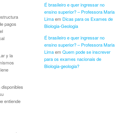
É brasileiro e quer ingressar no
ensino superior? – Professora Maria
estructura
Lima
em
Dicas para os Exames de
 de pagos
Biologia-Geologia
el
É brasileiro e quer ingressar no
cal
ensino superior? – Professora Maria
Lima
em
Quem pode se inscrever
ar y la
para os exames nacionais de
s mismos
Biologia-geologia?
viene
 disponibles
su
ue entiende