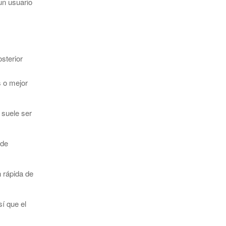
un usuario
osterior
s o mejor
o suele ser
 de
 rápida de
sí que el