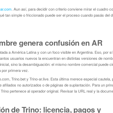
n-ar.com
. Aun así, para decidir con criterio conviene mirar el cuadro 
qué tan simple o friccionado puede ser el proceso cuando pasás del d
ombre genera confusión en AR
da a América Latina y con un foco visible en Argentina. Eso, por sí
é tantos usuarios nuevos la encuentran en distintas versiones de nomb
o inicial, sino la desambiguación: el mismo nombre comercial puede ci
a por primera vez.
.com, Trino.bet y Trino-ar.live. Esta última merece especial cautela, 
 afiliados no autorizados o de páginas de suplantación. Para un princ
Trino pertenece al operador original. Revisar la URL real y la docum
ón de Trino: licencia, pagos y