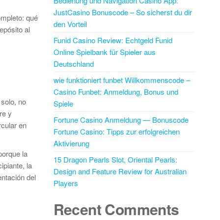
Bedienung und Navigation Casino App:
JustCasino Bonuscode – So sicherst du dir
completo: qué
den Vorteil
epósito al
Funid Casino Review: Echtgeld Funid
Online Spielbank für Spieler aus
Deutschland
wie funktioniert funbet Willkommenscode –
Casino Funbet: Anmeldung, Bonus und
 solo, no
Spiele
re y
Fortune Casino Anmeldung — Bonuscode
rcular en
Fortune Casino: Tipps zur erfolgreichen
Aktivierung
porque la
15 Dragon Pearls Slot, Oriental Pearls:
ipiante, la
Design and Feature Review for Australian
entación del
Players
Recent Comments