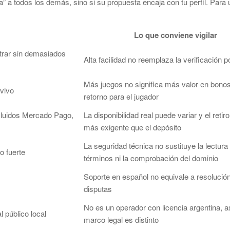
” a todos los demás, sino si su propuesta encaja con tu perfil. Para 
Lo que conviene vigilar
trar sin demasiados
Alta facilidad no reemplaza la verificación p
Más juegos no significa más valor en bono
 vivo
retorno para el jugador
cluidos Mercado Pago,
La disponibilidad real puede variar y el retir
más exigente que el depósito
La seguridad técnica no sustituye la lectura
o fuerte
términos ni la comprobación del dominio
Soporte en español no equivale a resolución
disputas
No es un operador con licencia argentina, a
l público local
marco legal es distinto