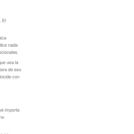
 El
nica
dice nada
ocionales.
que usa la
tera de eso
incide con
ue importa
 no