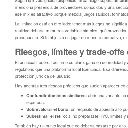
Según la investigación disponible, el catálogo supera amplia
menciona presencia de proveedores conocidos y una sección 
ese mix es atractivo porque mezcla juegos rápidos, formatos
La limitación está en otro lado: tener más juegos no signifi
realidad debería mirar tres variables simples: qué proveedor 
presupuesto. Si tu objetivo es jugar de manera recreativa, e
Riesgos, límites y trade-off
El principal trade-off de Trino es claro: gana en comodidad 
regulatorio que una plataforma local licenciada. Esa diferenci
protección jurídica del usuario.
Hay además tres riesgos prácticos que suelen aparecer en e
Confundir dominios similares:
abrir una variante no 
esperada.
Sobrevalorar el bono:
un requisito de apuesta alto pue
Subestimar el retiro:
si no preparaste KYC, límites y
También hay un punto legal que no debería pasarse por alto. 