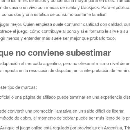
mente los miles de títulos y concentra la mayor parte en slots. Tambi
de casino en vivo con mesas de ruleta y blackjack. Para el público 
 conocidos y una estética de consumo bastante familiar.
ca jugar mejor. Quien empieza suele confundir cantidad con calidad, c
ofrece el juego, cómo contribuye al bono y si el formato le sirve a su
legir menos y entender más suele ser mejor que probarlo todo.
s que no conviene subestimar
y adaptación al mercado argentino, pero no ofrece el mismo nivel de 
a impacta en la resolución de disputas, en la interpretación de término
ste tipo de marcas:
oficial o una página de afiliado puede terminar en una experiencia dist
de convertir una promoción llamativa en un saldo difícil de liberar.
 método de cobro, el momento de cobrar puede ser más lento de lo pr
Aunque el juego online está regulado por provincias en Argentina, Tri