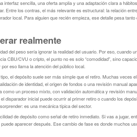
a interfaz sencilla, una oferta amplia y una adaptación clara a hábito
. Entre los contras, el más relevante es estructural: la relación ent
erador local. Para alguien que recién empieza, ese detalle pesa tant
erar realmente
lidad del peso sería ignorar la realidad del usuario. Por eso, cuando 
ncia CBU/CVU o cripto, el punto no es solo “comodidad”, sino capaci
por eso llama la atención del público local.
tipo, el depósito suele ser más simple que el retiro. Muchas veces el
lidación de identidad, el origen de fondos o una revisión manual apa
ta como un proceso mixto, con validación automática y revisión manu
l disparador inicial puede ocurrir al primer retiro o cuando los depós
orprender: es una mecánica típica del sector.
cilidad de depósito como señal de retiro inmediato. Si vas a jugar, en
tal puede aparecer después. Ese cambio de fase es donde muchos us