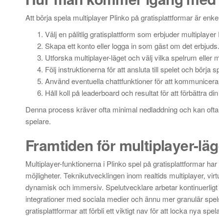
Att börja spela multiplayer Plinko på gratisplattformar är enk
Välj en pålitlig gratisplattform som erbjuder multiplayer 
Skapa ett konto eller logga in som gäst om det erbjuds
Utforska multiplayer-läget och välj vilka spelrum eller ma
Följ instruktionerna för att ansluta till spelet och börja 
Använd eventuella chattfunktioner för att kommunicer
Håll koll på leaderboard och resultat för att förbättra din
Denna process kräver ofta minimal nedladdning och kan ofta utfö
spelare.
Framtiden för multiplayer-läg
Multiplayer-funktionerna i Plinko spel på gratisplattformar h
möjligheter. Teknikutvecklingen inom realtids multiplayer, vir
dynamisk och immersiv. Spelutvecklare arbetar kontinuerligt
integrationer med sociala medier och ännu mer granulär spel
gratisplattformar att förbli ett viktigt nav för att locka nya sp