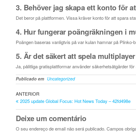
3. Behöver jag skapa ett konto för a
Det beror på plattformen. Vissa kräver konto för att spara st
4. Hur fungerar poängräkningen i mu
Poängen baseras vanligtvis på var kulan hamnar på Plinko-bräd
5. Är det säkert att spela multiplaye
Ja, pålitliga gratisplattformar använder säkerhetsåtgärder för 
Publicado em
Uncategorized
Navegação
Artigo
ANTERIOR
anterior
2025 update Global Focus: Hot News Today – 42fd498e
de
artigos
Deixe um comentário
O seu endereço de email não será publicado.
Campos obrig