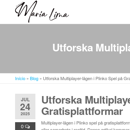
Skip
to
Professora
Teu
the
caminho
Maria Lima
content
até a
faculdade
Utforska Multipl
Início
»
Blog
»
Utforska Multiplayer-lägen i Plinko Spel på Gra
Utforska Multiplay
JUL
24
Gratisplattformar
2025
Multiplayer-lägen i Plinko spel på gratisplattf
0
eller samarbeta i realtid. Denna artikel kommer 