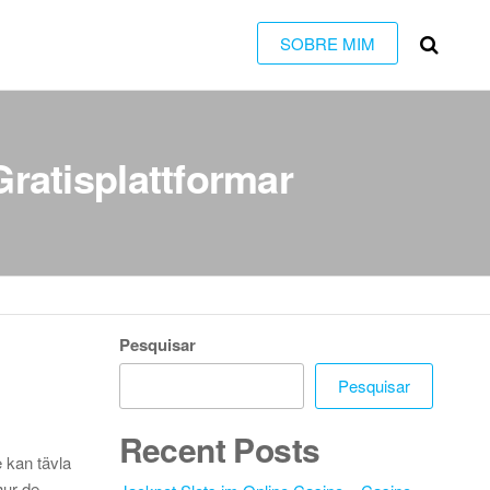
SOBRE MIM
Gratisplattformar
Pesquisar
Pesquisar
Recent Posts
e kan tävla
hur de