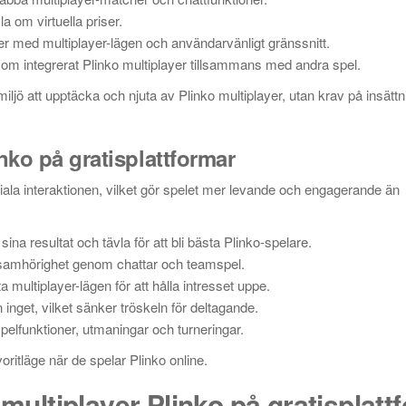
a om virtuella priser.
er med multiplayer-lägen och användarvänligt gränssnitt.
om integrerat Plinko multiplayer tillsammans med andra spel.
jö att upptäcka och njuta av Plinko multiplayer, utan krav på insättni
nko på gratisplattformar
iala interaktionen, vilket gör spelet mer levande och engagerande än
na resultat och tävla för att bli bästa Plinko-spelare.
 samhörighet genom chattar och teamspel.
 multiplayer-lägen för att hålla intresset uppe.
inget, vilket sänker tröskeln för deltagande.
pelfunktioner, utmaningar och turneringar.
voritläge när de spelar Plinko online.
ltiplayer Plinko på gratisplatt