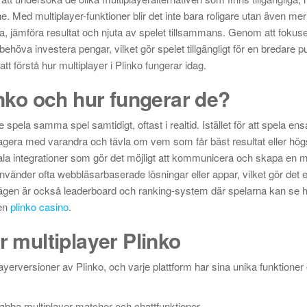
ne. Med multiplayer-funktioner blir det inte bara roligare utan även mer
a, jämföra resultat och njuta av spelet tillsammans. Genom att fokus
ehöva investera pengar, vilket gör spelet tillgängligt för en bredare pu
t förstå hur multiplayer i Plinko fungerar idag.
inko och hur fungerar de?
re spela samma spel samtidigt, oftast i realtid. Istället för att spela e
ragera med varandra och tävla om vem som får bäst resultat eller hög
ciala integrationer som gör det möjligt att kommunicera och skapa en 
nvänder ofta webbläsarbaserade lösningar eller appar, vilket gör det e
r-lägen är också leaderboard och ranking-system där spelarna kan se h
jen
plinko casino
.
r multiplayer Plinko
ayerversioner av Plinko, och varje plattform har sina unika funktioner
bba multiplayer-matcher och chattfunktioner.