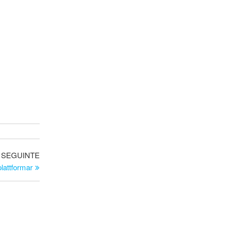
Artigo
SEGUINTE
seguinte
plattformar