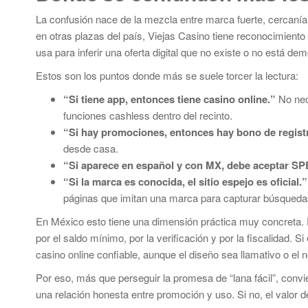
La confusión nace de la mezcla entre marca fuerte, cercanía
en otras plazas del país, Viejas Casino tiene reconocimient
usa para inferir una oferta digital que no existe o no está de
Estos son los puntos donde más se suele torcer la lectura:
“Si tiene app, entonces tiene casino online.”
No nece
funciones cashless dentro del recinto.
“Si hay promociones, entonces hay bono de regist
desde casa.
“Si aparece en español y con MX, debe aceptar SP
“Si la marca es conocida, el sitio espejo es oficial.”
páginas que imitan una marca para capturar búsqueda
En México esto tiene una dimensión práctica muy concreta. El
por el saldo mínimo, por la verificación y por la fiscalidad.
casino online confiable, aunque el diseño sea llamativo o el
Por eso, más que perseguir la promesa de “lana fácil”, convie
una relación honesta entre promoción y uso. Si no, el valor 