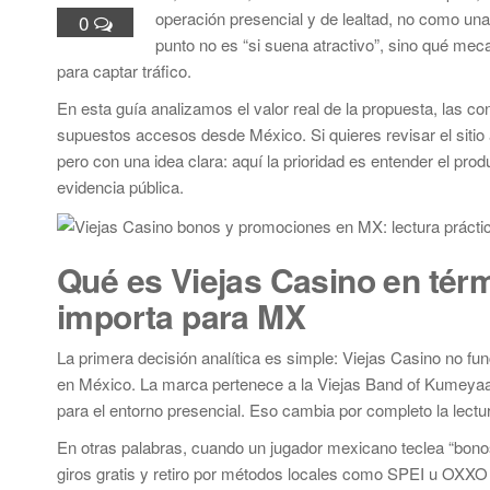
operación presencial y de lealtad, no como una
0
punto no es “si suena atractivo”, sino qué me
para captar tráfico.
En esta guía analizamos el valor real de la propuesta, las
supuestos accesos desde México. Si quieres revisar el sitio
pero con una idea clara: aquí la prioridad es entender el pr
evidencia pública.
Qué es Viejas Casino en tér
importa para MX
La primera decisión analítica es simple: Viejas Casino no fu
en México. La marca pertenece a la Viejas Band of Kumeyaay
para el entorno presencial. Eso cambia por completo la lectu
En otras palabras, cuando un jugador mexicano teclea “bonos
giros gratis y retiro por métodos locales como SPEI u OXXO P