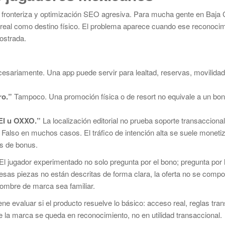
 fronteriza y optimización SEO agresiva. Para mucha gente en Baja C
o real como destino físico. El problema aparece cuando ese reconoci
mostrada.
sariamente. Una app puede servir para lealtad, reservas, movilidad 
ro.”
Tampoco. Una promoción física o de resort no equivale a un bon
EI u OXXO.”
La localización editorial no prueba soporte transaccional
Falso en muchos casos. El tráfico de intención alta se suele moneti
s de bonus.
 jugador experimentado no solo pregunta por el bono; pregunta por l
 Si esas piezas no están descritas de forma clara, la oferta no se com
 nombre de marca sea familiar.
ne evaluar si el producto resuelve lo básico: acceso real, reglas tra
de la marca se queda en reconocimiento, no en utilidad transaccional.