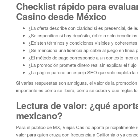
Checklist rápido para evalu
Casino desde México
¿La oferta describe con claridad si es presencial, de lea
¿Se especifica si hay depósito, retiro o solo beneficios
¿Existen términos y condiciones visibles y coherentes
¿Se menciona una licencia aplicable al juego en línea
¿El método de pago corresponde a un contexto mexi
¿La promoción promete dinero real sin explicar el flujo
¿La página parece un espejo SEO que solo explota la
Si varias respuestas son ambiguas, el valor de la promoción 
importante es cómo se libera, cómo se cobra y qué reglas lo 
Lectura de valor: ¿qué aport
mexicano?
Para el público de MX, Viejas Casino aporta principalmente 
valor para quien cruza con frecuencia a California o ya con