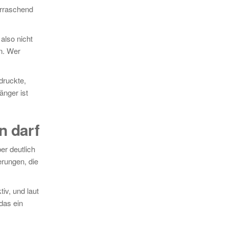
erraschend
also nicht
n. Wer
druckte,
änger ist
n darf
er deutlich
erungen, die
iv, und laut
das ein