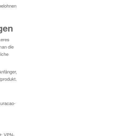
 belohnen
ngen
keres
man die
liche
Anfänger,
tprodukt.
Curacao-
zt; VPN-