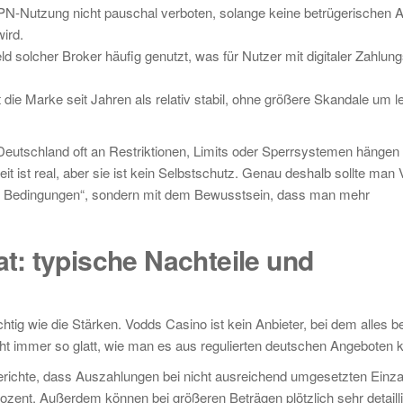
PN-Nutzung nicht pauschal verboten, solange keine betrügerischen 
ird.
 solcher Broker häufig genutzt, was für Nutzer mit digitaler Zahlung
t die Marke seit Jahren als relativ stabil, ohne größere Skandale um l
Deutschland oft an Restriktionen, Limits oder Sperrsystemen hängen bl
eit ist real, aber sie ist kein Selbstschutz. Genau deshalb sollte man
re Bedingungen“, sondern mit dem Bewusstsein, dass man mehr
: typische Nachteile und
tig wie die Stärken. Vodds Casino ist kein Anbieter, bei dem alles
nicht immer so glatt, wie man es aus regulierten deutschen Angeboten 
richte, dass Auszahlungen bei nicht ausreichend umgesetzten Einz
rozent. Außerdem können bei größeren Beträgen plötzlich sehr detailli