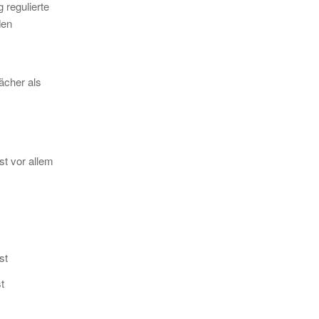
 regulierte
den
ächer als
st vor allem
st
t