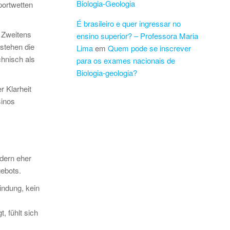
Biologia-Geologia
portwetten
É brasileiro e quer ingressar no
. Zweitens
ensino superior? – Professora Maria
tstehen die
Lima
em
Quem pode se inscrever
chnisch als
para os exames nacionais de
Biologia-geologia?
r Klarheit
sinos
ndern eher
gebots.
indung, kein
, fühlt sich