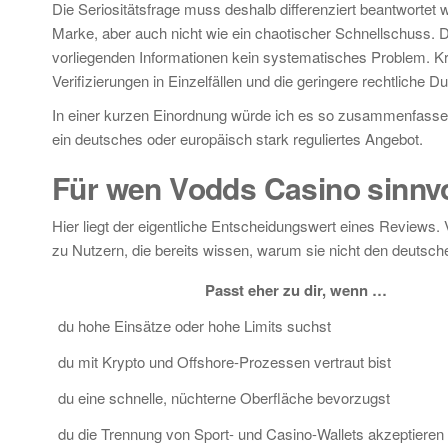
Die Seriositätsfrage muss deshalb differenziert beantwortet 
Marke, aber auch nicht wie ein chaotischer Schnellschuss. D
vorliegenden Informationen kein systematisches Problem. Kri
Verifizierungen in Einzelfällen und die geringere rechtliche D
In einer kurzen Einordnung würde ich es so zusammenfassen: 
ein deutsches oder europäisch stark reguliertes Angebot.
Für wen Vodds Casino sinnvol
Hier liegt der eigentliche Entscheidungswert eines Reviews. V
zu Nutzern, die bereits wissen, warum sie nicht den deutsc
Passt eher zu dir, wenn …
du hohe Einsätze oder hohe Limits suchst
du mit Krypto und Offshore-Prozessen vertraut bist
du eine schnelle, nüchterne Oberfläche bevorzugst
du die Trennung von Sport- und Casino-Wallets akzeptieren