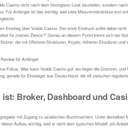
Vodds Casino nicht nach dem Hochglanz-Look beurteilen, sondern nac
 Für Anfänger ist das wichtig, weil viele Missverständnisse erst en
gleicht.
en Einstieg über Vodds Casino. Der erste Eindruck sollte dabei nicht s
ngebot für meinen Zweck?“ Genau an diesem Punkt trennt sich bei Vod
 Nutzer, die mit Offshore-Strukturen, Krypto, höheren Einsätzen und 
ns-Fokus: Was kann Vodds Casino gut, wo liegen die Grenzen, und f
ang, gerade für Einsteiger aus Deutschland, die oft zwischen regulier
 ist: Broker, Dashboard und Casi
Aggregator mit Zugang zu asiatischen Buchmachern. Unter derselben 
 dieser Aufbau wichtig, weil er nicht dem typischen Modell „ein Anbiet