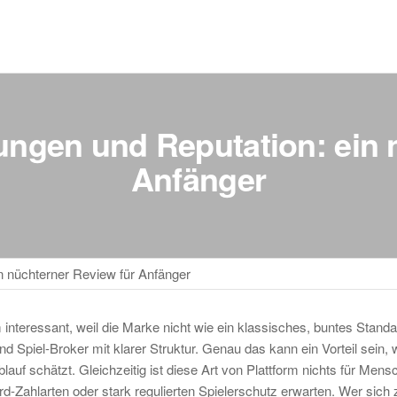
ngen und Reputation: ein 
Anfänger
n nüchterner Review für Anfänger
m interessant, weil die Marke nicht wie ein klassisches, buntes Stand
und Spiel-Broker mit klarer Struktur. Genau das kann ein Vorteil sein
lauf schätzt. Gleichzeitig ist diese Art von Plattform nichts für Mens
-Zahlarten oder stark regulierten Spielerschutz erwarten. Wer sich 