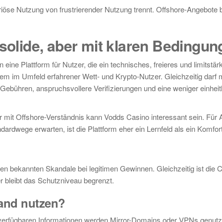
eriöse Nutzung von frustrierender Nutzung trennt. Offshore-Angebote
 solide, aber mit klaren Bedingu
eine Plattform für Nutzer, die ein technisches, freieres und limitstär
lem im Umfeld erfahrener Wett- und Krypto-Nutzer. Gleichzeitig darf 
Gebühren, anspruchsvollere Verifizierungen und eine weniger einheit
r mit Offshore-Verständnis kann Vodds Casino interessant sein. Für 
dardwege erwarten, ist die Plattform eher ein Lernfeld als ein Komfor
ren bekannten Skandale bei legitimen Gewinnen. Gleichzeitig ist die 
 bleibt das Schutzniveau begrenzt.
and nutzen?
aut verfügbaren Informationen werden Mirror-Domains oder VPNs genut