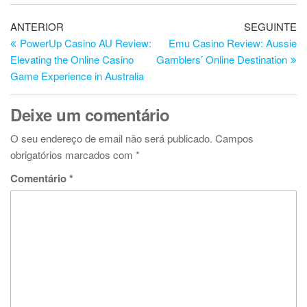
Navegação
Artigo
Ar
ANTERIOR
SEGUINTE
anterior
se
PowerUp Casino AU Review:
Emu Casino Review: Aussie
de
Elevating the Online Casino
Gamblers’ Online Destination
artigos
Game Experience in Australia
Deixe um comentário
O seu endereço de email não será publicado.
Campos
obrigatórios marcados com
*
Comentário
*