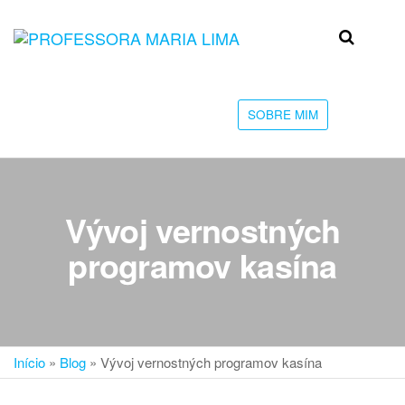
Skip
to
Professora
Teu
the
caminho
Maria Lima
content
até a
faculdade
SOBRE MIM
Vývoj vernostných
programov kasína
Início
»
Blog
»
Vývoj vernostných programov kasína