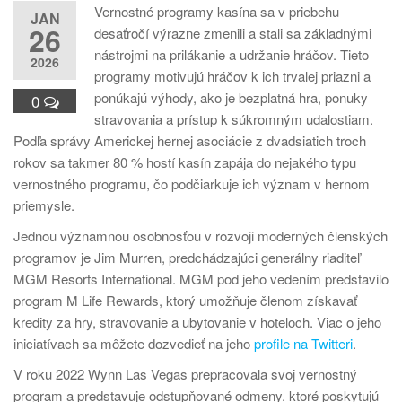
Vernostné programy kasína sa v priebehu
JAN
26
desaťročí výrazne zmenili a stali sa základnými
nástrojmi na prilákanie a udržanie hráčov. Tieto
2026
programy motivujú hráčov k ich trvalej priazni a
ponúkajú výhody, ako je bezplatná hra, ponuky
0
stravovania a prístup k súkromným udalostiam.
Podľa správy Americkej hernej asociácie z dvadsiatich troch
rokov sa takmer 80 % hostí kasín zapája do nejakého typu
vernostného programu, čo podčiarkuje ich význam v hernom
priemysle.
Jednou významnou osobnosťou v rozvoji moderných členských
programov je Jim Murren, predchádzajúci generálny riaditeľ
MGM Resorts International. MGM pod jeho vedením predstavilo
program M Life Rewards, ktorý umožňuje členom získavať
kredity za hry, stravovanie a ubytovanie v hoteloch. Viac o jeho
iniciatívach sa môžete dozvedieť na jeho
profile na Twitteri
.
V roku 2022 Wynn Las Vegas prepracovala svoj vernostný
program a predstavuje odstupňované odmeny, ktoré poskytujú