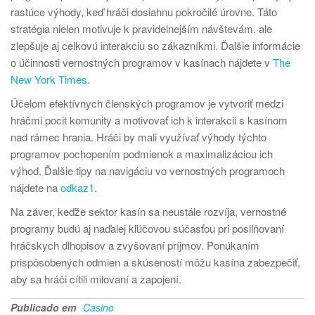
rastúce výhody, keď hráči dosiahnu pokročilé úrovne. Táto
stratégia nielen motivuje k pravidelnejším návštevám, ale
zlepšuje aj celkovú interakciu so zákazníkmi. Ďalšie informácie
o účinnosti vernostných programov v kasínach nájdete v
The
New York Times
.
Účelom efektívnych členských programov je vytvoriť medzi
hráčmi pocit komunity a motivovať ich k interakcii s kasínom
nad rámec hrania. Hráči by mali využívať výhody týchto
programov pochopením podmienok a maximalizáciou ich
výhod. Ďalšie tipy na navigáciu vo vernostných programoch
nájdete na
odkaz1
.
Na záver, keďže sektor kasín sa neustále rozvíja, vernostné
programy budú aj naďalej kľúčovou súčasťou pri posilňovaní
hráčskych dlhopisov a zvyšovaní príjmov. Ponúkaním
prispôsobených odmien a skúseností môžu kasína zabezpečiť,
aby sa hráči cítili milovaní a zapojení.
Publicado em
Casino