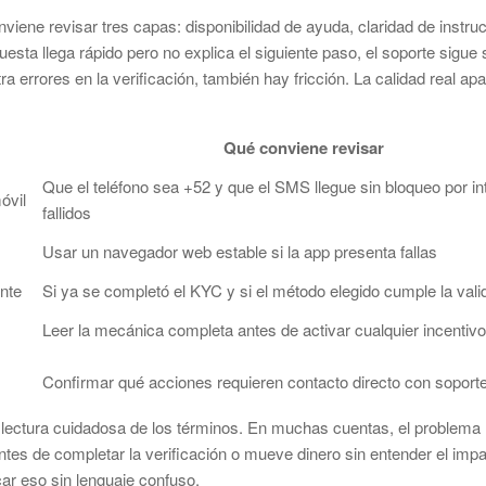
viene revisar tres capas: disponibilidad de ayuda, claridad de instru
esta llega rápido pero no explica el siguiente paso, el soporte sigue 
 errores en la verificación, también hay fricción. La calidad real ap
Qué conviene revisar
Que el teléfono sea +52 y que el SMS llegue sin bloqueo por in
óvil
fallidos
Usar un navegador web estable si la app presenta fallas
nte
Si ya se completó el KYC y si el método elegido cumple la vali
Leer la mecánica completa antes de activar cualquier incentivo
Confirmar qué acciones requieren contacto directo con soport
a lectura cuidadosa de los términos. En muchas cuentas, el problema
o antes de completar la verificación o mueve dinero sin entender el imp
car eso sin lenguaje confuso.