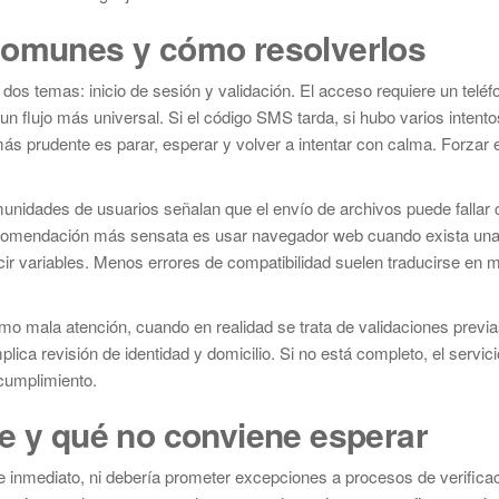
 comunes y cómo resolverlos
dos temas: inicio de sesión y validación. El acceso requiere un teléf
n flujo más universal. Si el código SMS tarda, si hubo varios intentos
ás prudente es parar, esperar y volver a intentar con calma. Forzar 
unidades de usuarios señalan que el envío de archivos puede fallar
a recomendación más sensata es usar navegador web cuando exista un
cir variables. Menos errores de compatibilidad suelen traducirse en
o mala atención, cuando en realidad se trata de validaciones previas 
lica revisión de identidad y domicilio. Si no está completo, el servic
cumplimiento.
te y qué no conviene esperar
 de inmediato, ni debería prometer excepciones a procesos de verifica