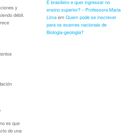
É brasileiro e quer ingressar no
cciones y
ensino superior? – Professora Maria
siendo débil.
Lima
em
Quem pode se inscrever
arece
para os exames nacionais de
Biologia-geologia?
tentos
dación
e
 no es que
acto de una