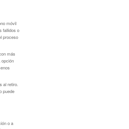
ono móvil
 fallidos o
el proceso
 con más
a opción
 menos
al retiro.
io puede
ción o a