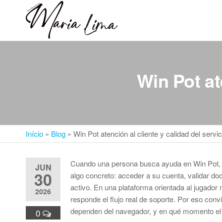
Skip
to
Professora
Teu
the
caminho
Maria Lima
content
até a
faculdade
Win Pot at
Início
»
Blog
»
Win Pot atención al cliente y calidad del servic
Cuando una persona busca ayuda en Win Pot, ca
JUN
30
algo concreto: acceder a su cuenta, validar do
activo. En una plataforma orientada al jugado
2026
responde el flujo real de soporte. Por eso con
dependen del navegador, y en qué momento el
0