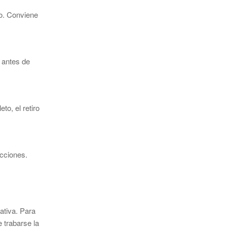
ro. Conviene
 antes de
to, el retiro
icciones.
ativa. Para
 trabarse la