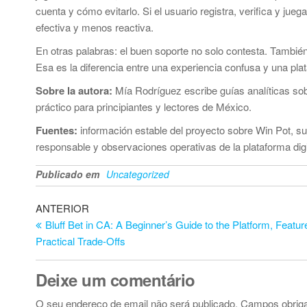
cuenta y cómo evitarlo. Si el usuario registra, verifica y jueg
efectiva y menos reactiva.
En otras palabras: el buen soporte no solo contesta. Tambié
Esa es la diferencia entre una experiencia confusa y una pl
Sobre la autora:
Mía Rodríguez escribe guías analíticas sobr
práctico para principiantes y lectores de México.
Fuentes:
información estable del proyecto sobre Win Pot, su
responsable y observaciones operativas de la plataforma digi
Publicado em
Uncategorized
Navegação
Artigo
ANTERIOR
anterior
Bluff Bet in CA: A Beginner’s Guide to the Platform, Featur
de
Practical Trade-Offs
artigos
Deixe um comentário
O seu endereço de email não será publicado.
Campos obrig