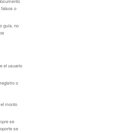
 documento
 falsos o
o guía, no
aba
e el usuario
registro o
 el monto
empre se
soporte se