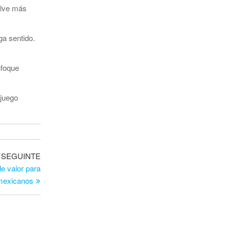
uelve más
ga sentido.
nfoque
 juego
Artigo
SEGUINTE
seguinte
e valor para
mexicanos