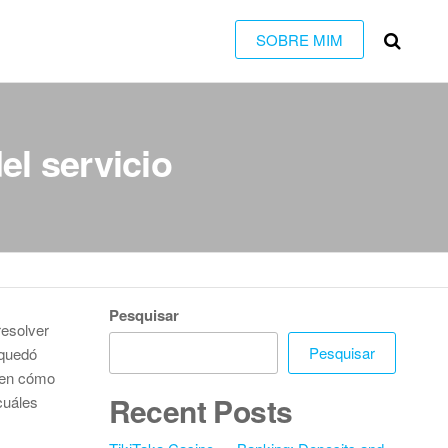
SOBRE MIM
el servicio
Pesquisar
resolver
Pesquisar
 quedó
s en cómo
Recent Posts
cuáles