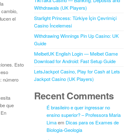
TikiTaka Casino — Banking: Deposits and
la
Withdrawals (UK Players)
n cambio,
Starlight Princess: Türkiye İçin Çevrimiçi
ducen el
Casino İncelemesi
Withdrawing Winnings Pin Up Casino: UK
Guide
MelbetUK English Login — Melbet Game
Download for Android: Fast Setup Guide
ciones. Esto
LetsJackpot Casino, Play for Cash at Lets
oceso
Jackpot Casino (UK Players)
n: número
Recent Comments
cesita
abe que
É brasileiro e quer ingressar no
 En
ensino superior? – Professora Maria
Lima
em
Dicas para os Exames de
Biologia-Geologia