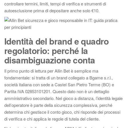
controllare termini, limiti, tempi di verifica e strumenti di
autoesclusione prima di depositare anche solo €10.
Identità del brand e quadro
regolatorio: perché la
disambiguazione conta
Il primo punto di lettura per Allin Bet è semplice ma
fondamentale: si tratta di un brand collegato a Bgame s.r.l.,
società italiana con sede a Castel San Pietro Terme (BO) e
Partita IVA 02853101201. Questo dato non è un dettaglio
amministrativo secondario. Nel gioco a distanza, l’identità legale
dell’operatore è parte della sicurezza complessiva, perché
determina chi gestisce il conto gioco, chi risponde dei processi
di verifica e chi applica le regole di tutela del cliente.