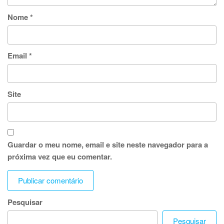
Nome
*
Email
*
Site
Guardar o meu nome, email e site neste navegador para a
próxima vez que eu comentar.
Pesquisar
Pesquisar