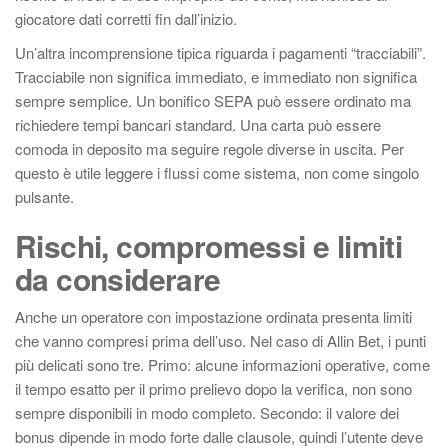
giocatore dati corretti fin dall’inizio.
Un’altra incomprensione tipica riguarda i pagamenti “tracciabili”.
Tracciabile non significa immediato, e immediato non significa
sempre semplice. Un bonifico SEPA può essere ordinato ma
richiedere tempi bancari standard. Una carta può essere
comoda in deposito ma seguire regole diverse in uscita. Per
questo è utile leggere i flussi come sistema, non come singolo
pulsante.
Rischi, compromessi e limiti
da considerare
Anche un operatore con impostazione ordinata presenta limiti
che vanno compresi prima dell’uso. Nel caso di Allin Bet, i punti
più delicati sono tre. Primo: alcune informazioni operative, come
il tempo esatto per il primo prelievo dopo la verifica, non sono
sempre disponibili in modo completo. Secondo: il valore dei
bonus dipende in modo forte dalle clausole, quindi l’utente deve