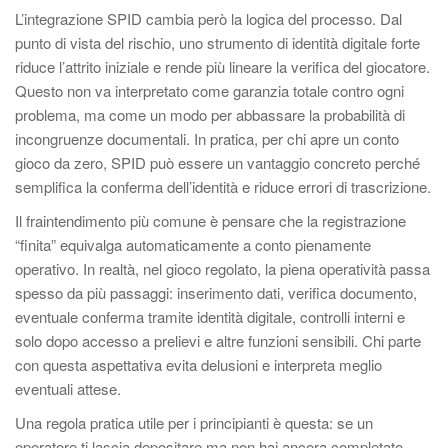
L’integrazione SPID cambia però la logica del processo. Dal
punto di vista del rischio, uno strumento di identità digitale forte
riduce l’attrito iniziale e rende più lineare la verifica del giocatore.
Questo non va interpretato come garanzia totale contro ogni
problema, ma come un modo per abbassare la probabilità di
incongruenze documentali. In pratica, per chi apre un conto
gioco da zero, SPID può essere un vantaggio concreto perché
semplifica la conferma dell’identità e riduce errori di trascrizione.
Il fraintendimento più comune è pensare che la registrazione
“finita” equivalga automaticamente a conto pienamente
operativo. In realtà, nel gioco regolato, la piena operatività passa
spesso da più passaggi: inserimento dati, verifica documento,
eventuale conferma tramite identità digitale, controlli interni e
solo dopo accesso a prelievi e altre funzioni sensibili. Chi parte
con questa aspettativa evita delusioni e interpreta meglio
eventuali attese.
Una regola pratica utile per i principianti è questa: se un
operatore ti lascia depositare ma non hai ancora completato