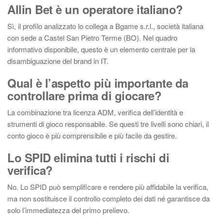
Allin Bet è un operatore italiano?
Sì, il profilo analizzato lo collega a Bgame s.r.l., società italiana
con sede a Castel San Pietro Terme (BO). Nel quadro
informativo disponibile, questo è un elemento centrale per la
disambiguazione del brand in IT.
Qual è l’aspetto più importante da
controllare prima di giocare?
La combinazione tra licenza ADM, verifica dell’identità e
strumenti di gioco responsabile. Se questi tre livelli sono chiari, il
conto gioco è più comprensibile e più facile da gestire.
Lo SPID elimina tutti i rischi di
verifica?
No. Lo SPID può semplificare e rendere più affidabile la verifica,
ma non sostituisce il controllo completo dei dati né garantisce da
solo l’immediatezza del primo prelievo.