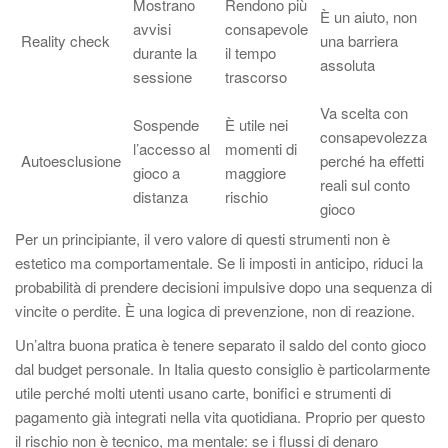
Mostrano
Rendono più
È un aiuto, non
avvisi
consapevole
Reality check
una barriera
durante la
il tempo
assoluta
sessione
trascorso
Va scelta con
Sospende
È utile nei
consapevolezza
l’accesso al
momenti di
Autoesclusione
perché ha effetti
gioco a
maggiore
reali sul conto
distanza
rischio
gioco
Per un principiante, il vero valore di questi strumenti non è
estetico ma comportamentale. Se li imposti in anticipo, riduci la
probabilità di prendere decisioni impulsive dopo una sequenza di
vincite o perdite. È una logica di prevenzione, non di reazione.
Un’altra buona pratica è tenere separato il saldo del conto gioco
dal budget personale. In Italia questo consiglio è particolarmente
utile perché molti utenti usano carte, bonifici e strumenti di
pagamento già integrati nella vita quotidiana. Proprio per questo
il rischio non è tecnico, ma mentale: se i flussi di denaro