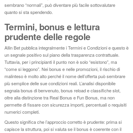
sembrano “normali”, può diventare più facile sottovalutare
quanto si sta spendendo.
Termini, bonus e lettura
prudente delle regole
Allin Bet pubblica integralmente i Termini e Condizioni e questo è
un segnale positivo sul piano della trasparenza contrattuale.
Tuttavia, per i principianti il punto non è solo “esistono”, ma
“come si leggono”. Nei bonus e nelle promozioni, il rischio di
malinteso è molto alto perché il nome dell’offerta può sembrare
più semplice delle sue condizioni reali. L’analisi disponibile
segnala bonus di benvenuto, bonus reload e classifiche slot,
oltre alla distinzione tra Real Bonus e Fun Bonus, ma non
permette di fissare con sicurezza importi, percentuali o requisiti
numerici completi.
Questo significa che l’approccio corretto è prudente: prima si
capisce la struttura, poi si valuta se il bonus è coerente con il