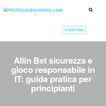
Skip
to
Professora
Teu
the
caminho
Maria Lima
content
até a
faculdade
SOBRE MIM
Allin Bet sicurezza e
gioco responsabile in
IT: guida pratica per
principianti