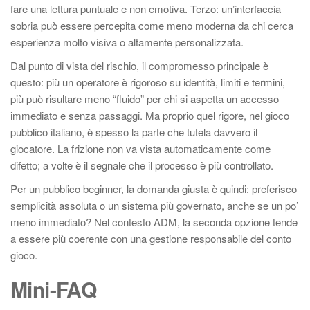
fare una lettura puntuale e non emotiva. Terzo: un’interfaccia
sobria può essere percepita come meno moderna da chi cerca
esperienza molto visiva o altamente personalizzata.
Dal punto di vista del rischio, il compromesso principale è
questo: più un operatore è rigoroso su identità, limiti e termini,
più può risultare meno “fluido” per chi si aspetta un accesso
immediato e senza passaggi. Ma proprio quel rigore, nel gioco
pubblico italiano, è spesso la parte che tutela davvero il
giocatore. La frizione non va vista automaticamente come
difetto; a volte è il segnale che il processo è più controllato.
Per un pubblico beginner, la domanda giusta è quindi: preferisco
semplicità assoluta o un sistema più governato, anche se un po’
meno immediato? Nel contesto ADM, la seconda opzione tende
a essere più coerente con una gestione responsabile del conto
gioco.
Mini-FAQ