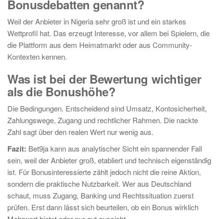
Bonusdebatten genannt?
Weil der Anbieter in Nigeria sehr groß ist und ein starkes
Wettprofil hat. Das erzeugt Interesse, vor allem bei Spielern, die
die Plattform aus dem Heimatmarkt oder aus Community-
Kontexten kennen.
Was ist bei der Bewertung wichtiger
als die Bonushöhe?
Die Bedingungen. Entscheidend sind Umsatz, Kontosicherheit,
Zahlungswege, Zugang und rechtlicher Rahmen. Die nackte
Zahl sagt über den realen Wert nur wenig aus.
Fazit:
Bet9ja kann aus analytischer Sicht ein spannender Fall
sein, weil der Anbieter groß, etabliert und technisch eigenständig
ist. Für Bonusinteressierte zählt jedoch nicht die reine Aktion,
sondern die praktische Nutzbarkeit. Wer aus Deutschland
schaut, muss Zugang, Banking und Rechtssituation zuerst
prüfen. Erst dann lässt sich beurteilen, ob ein Bonus wirklich
Mehrwert bietet oder nur gut aussieht.