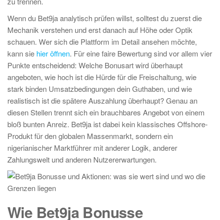
zu trennen.
Wenn du Bet9ja analytisch prüfen willst, solltest du zuerst die
Mechanik verstehen und erst danach auf Höhe oder Optik
schauen. Wer sich die Plattform im Detail ansehen möchte,
kann sie
hier öffnen
. Für eine faire Bewertung sind vor allem vier
Punkte entscheidend: Welche Bonusart wird überhaupt
angeboten, wie hoch ist die Hürde für die Freischaltung, wie
stark binden Umsatzbedingungen dein Guthaben, und wie
realistisch ist die spätere Auszahlung überhaupt? Genau an
diesen Stellen trennt sich ein brauchbares Angebot von einem
bloß bunten Anreiz. Bet9ja ist dabei kein klassisches Offshore-
Produkt für den globalen Massenmarkt, sondern ein
nigerianischer Marktführer mit anderer Logik, anderer
Zahlungswelt und anderen Nutzererwartungen.
Wie Bet9ja Bonusse