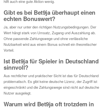
hilft auch eine gute Aktion wenig.
Gibt es bei Bet9ja überhaupt einen
echten Bonuswert?
Ja, aber nur unter den richtigen Nutzungsbedingungen. Der
Wert hängt stark von Umsatz, Zugang und Auszahlung ab.
Ohne passende Zahlungswege und ohne verlässliche
Nutzbarkeit wird aus einem Bonus schnell ein theoretischer
Vorteil.
Ist Bet9ja für Spieler in Deutschland
sinnvoll?
Aus rechtlicher und praktischer Sicht ist das für Deutschland
problematisch. Es gibt keine deutsche Lizenz, der Zugriff ist
eingeschränkt und die Zahlungswege sind nicht auf deutsche
Nutzer ausgelegt.
Warum wird Bet9ja oft trotzdem in