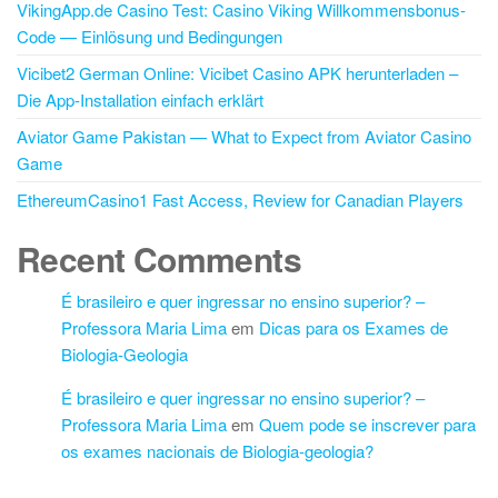
VikingApp.de Casino Test: Casino Viking Willkommensbonus-
Code — Einlösung und Bedingungen
Vicibet2 German Online: Vicibet Casino APK herunterladen –
Die App-Installation einfach erklärt
Aviator Game Pakistan — What to Expect from Aviator Casino
Game
EthereumCasino1 Fast Access, Review for Canadian Players
Recent Comments
É brasileiro e quer ingressar no ensino superior? –
Professora Maria Lima
em
Dicas para os Exames de
Biologia-Geologia
É brasileiro e quer ingressar no ensino superior? –
Professora Maria Lima
em
Quem pode se inscrever para
os exames nacionais de Biologia-geologia?