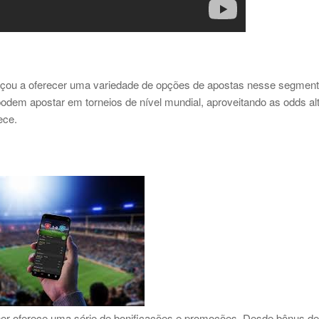
ou a oferecer uma variedade de opções de apostas nesse segment
odem apostar em torneios de nível mundial, aproveitando as odds a
ece.
nner oferece uma série de bonificações e promoções. Desde bônus d