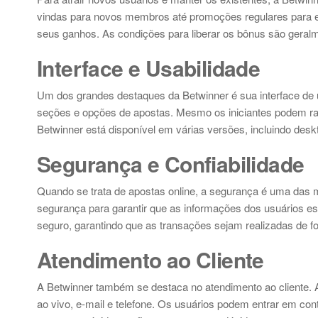
vindas para novos membros até promoções regulares para e
seus ganhos. As condições para liberar os bônus são geralme
Interface e Usabilidade
Um dos grandes destaques da Betwinner é sua interface de us
seções e opções de apostas. Mesmo os iniciantes podem rap
Betwinner está disponível em várias versões, incluindo desk
Segurança e Confiabilidade
Quando se trata de apostas online, a segurança é uma das m
segurança para garantir que as informações dos usuários es
seguro, garantindo que as transações sejam realizadas de f
Atendimento ao Cliente
A Betwinner também se destaca no atendimento ao cliente. 
ao vivo, e-mail e telefone. Os usuários podem entrar em con