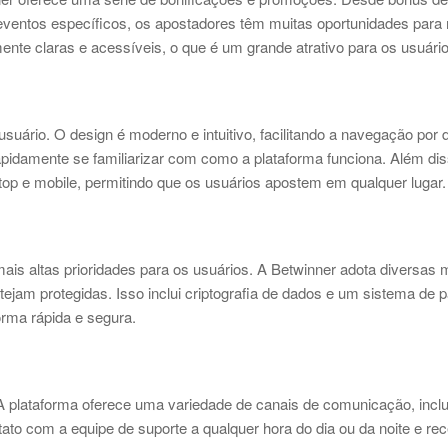
ventos específicos, os apostadores têm muitas oportunidades para
nte claras e acessíveis, o que é um grande atrativo para os usuário
uário. O design é moderno e intuitivo, facilitando a navegação por d
idamente se familiarizar com como a plataforma funciona. Além dis
top e mobile, permitindo que os usuários apostem em qualquer lugar.
ais altas prioridades para os usuários. A Betwinner adota diversas
tejam protegidas. Isso inclui criptografia de dados e um sistema de
orma rápida e segura.
A plataforma oferece uma variedade de canais de comunicação, inclu
tato com a equipe de suporte a qualquer hora do dia ou da noite e r