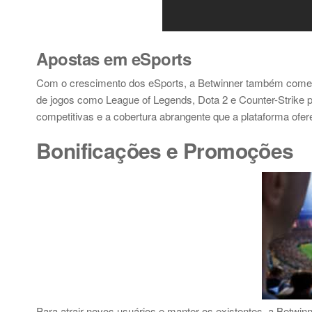
Apostas em eSports
Com o crescimento dos eSports, a Betwinner também começ
de jogos como League of Legends, Dota 2 e Counter-Strike p
competitivas e a cobertura abrangente que a plataforma ofer
Bonificações e Promoções
Para atrair novos usuários e manter os existentes, a Betwi