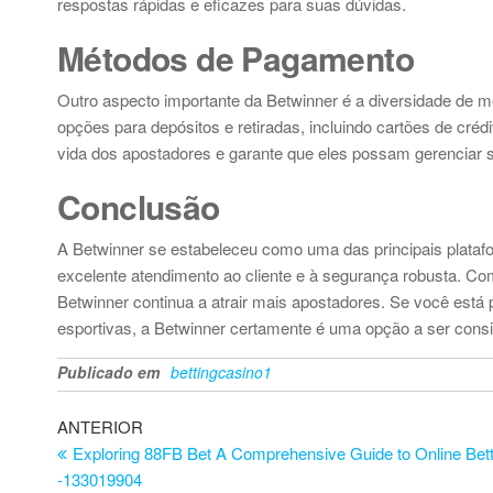
respostas rápidas e eficazes para suas dúvidas.
Métodos de Pagamento
Outro aspecto importante da Betwinner é a diversidade de 
opções para depósitos e retiradas, incluindo cartões de crédi
vida dos apostadores e garante que eles possam gerenciar s
Conclusão
A Betwinner se estabeleceu como uma das principais plataf
excelente atendimento ao cliente e à segurança robusta. Co
Betwinner continua a atrair mais apostadores. Se você está
esportivas, a Betwinner certamente é uma opção a ser cons
Publicado em
bettingcasino1
Navegação
Artigo
ANTERIOR
anterior
Exploring 88FB Bet A Comprehensive Guide to Online Bett
de
-133019904