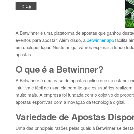
0
A Betwinner é uma plataforma de apostas que ganhou destaq
eventos para apostar. Além disso, a
betwinner app
facilita 
em qualquer lugar. Neste artigo, vamos explorar a fundo tu
apostas.
O que é a Betwinner?
A Betwinner é uma casa de apostas online que se estabelec
intuitiva e fácil de usar, ela permite que os usuários realiz
muito mais. A empresa foi fundada com o objetivo de propor
apostas esportivas com a inovação da tecnologia digital.
Variedade de Apostas Dispo
Uma das principais razões pelas quais a Betwinner se dest