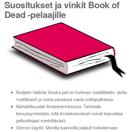
Suositukset ja vinkit Book of
Dead -pelaajille
Budjetin hallinta: Koska peli on korkean volatiliteetin, aloita
maltillisesti ja nosta panoksia vasta voittoputkessa.
Mahdollisuudet ilmaiskierroksissa: Tarkkaile
bonussymboleita, sillä ilmaiskierrokset voivat kasvattaa
pelivoittojasi merkittävästi.
Demon käyttö: Monilla kasinoilla pääset kokeilemaan