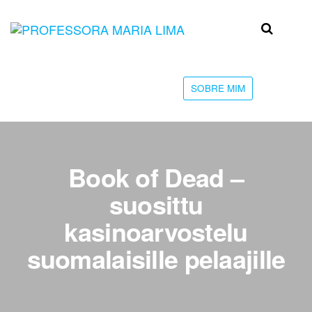
Skip
to
Professora
Teu
the
caminho
Maria Lima
content
até a
faculdade
SOBRE MIM
Book of Dead –
suosittu
kasinoarvostelu
suomalaisille pelaajille