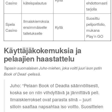
Casino
käteispalautus
ehdottomasti
tarjolla
Suosittu
Ilmaiskierroksia
Spela
peliportfolio,
ensimmäiselle
Kyllä
Casino
mukana
talletukselle
Play’n GO
Käyttäjäkokemuksia ja
pelaajien haastattelu
Tapasin suomalaisen Juho-miehen, joka voitti juuri ison potin
Book of Dead -pelissä.
Juho: “Pelaan Book of Deadia säännöllisesti,
koska se on niin viihdyttävä ja jännittävä peli.
Ilmaiskierrokset ovat parasta siinä – juuri
silloin saattaa napsahtaa iso voitto. Suosittelen