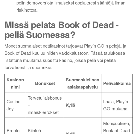
pelin demoversiota ilmaiseksi oppiaksesi sääntöjä ilman
riskinottoa.
Missä pelata Book of Dead -
peliä Suomessa?
Monet suomalaiset nettikasinot tarjoavat Play’n GO:n pelejä, ja
Book of Dead kuuluu niiden vakiokalustoon. Tässä taulukossa
listattuna muutama suosittu kasino, joissa peliä voi pelata
turvallisesti ja suomeksi:
Kasinon
Suomenkielinen
Bonukset
Pelivalikoima
nimi
asiakaspalvelu
Tervetuliaisbonus
Casino
Laaja, Play’n
+
Kyllä
Joy
GO mukana
ilmaiskierrokset
Monipuolinen,
Pronto
Kiinteä
Book of Dead
Kyllä