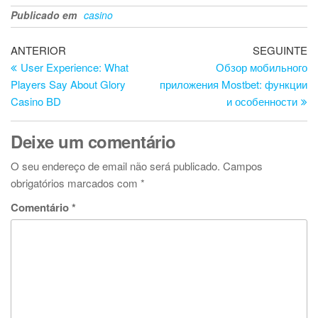
Publicado em
casino
Navegação
Artigo
Ar
ANTERIOR
SEGUINTE
anterior
se
User Experience: What
Обзор мобильного
de
Players Say About Glory
приложения Mostbet: функции
artigos
Casino BD
и особенности
Deixe um comentário
O seu endereço de email não será publicado.
Campos
obrigatórios marcados com
*
Comentário
*