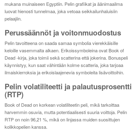
mukana muinaiseen Egyptiin. Pelin grafiikat ja äänimaailma
luovat hienosti tunnelmaa, joka vetoaa seikkailunhaluisiin
pelaajiin.
Perussäännöt ja voitonmuodostus
Pelin tavoitteena on saada samaa symbolia vierekkäisille
keloille vasemmalta alkaen. Erikoissymboleina ovat Book of
Dead -kirja, joka toimii sekä scatterina että jokerina. Bonuspeli
käynnistyy, kun saat vähintään kolme scatteria, joka tarjoaa
ilmaiskierroksia ja erikoislaajenevia symboleita lisävoittoihin.
Pelin volatiliteetti ja palautusprosentti
(RTP)
Book of Dead on korkean volatiliteetin peli, mikä tarkoittaa
harvemmin osuvia, mutta potentiaalisesti suuria voittoja. Pelin
RTP on noin 96,21 %, mikä on linjassa muiden suosittujen
kolikkopelien kanssa.