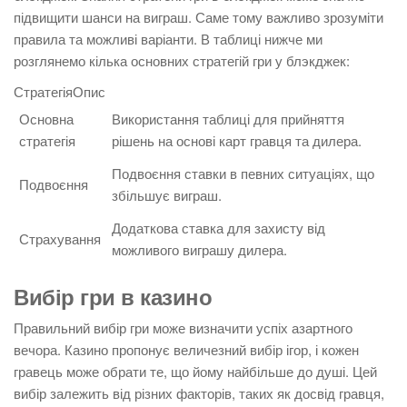
підвищити шанси на виграш. Саме тому важливо зрозуміти
правила та можливі варіанти. В таблиці нижче ми
розглянемо кілька основних стратегій гри у блэкджек:
СтратегіяОпис
Основна
Використання таблиці для прийняття
стратегія
рішень на основі карт гравця та дилера.
Подвоєння ставки в певних ситуаціях, що
Подвоєння
збільшує виграш.
Додаткова ставка для захисту від
Страхування
можливого виграшу дилера.
Вибір гри в казино
Правильний вибір гри може визначити успіх азартного
вечора. Казино пропонує величезний вибір ігор, і кожен
гравець може обрати те, що йому найбільше до душі. Цей
вибір залежить від різних факторів, таких як досвід гравця,