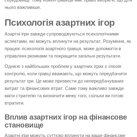
нього важливіше.
Психологія азартних ігор
Азартні ігри завжди супроводжуються психологічними
аспектами, які можуть вплинути на результат. Розуміння, як
працює психологія азартного гравця, може допомогти в
управлінні ризиками та покращити загальні результати.
Однією з найбільших проблем у азартних іграх є ілюзія
контролю, коли гравці вважають, що можуть передбачити
результат гри. Це може призвести до непередбачуваних
витрат та фінансових втрат. Саме тому важливо завжди
мати стратегію та визначити межу того, скільки ви готові
втратити.
Вплив азартних ігор на фінансове
становище
Азартні ігри можуть суттєво вплинути на ваше фінансове