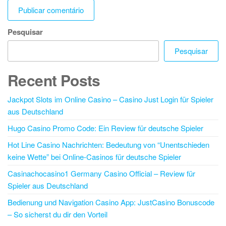
Pesquisar
Pesquisar
Recent Posts
Jackpot Slots im Online Casino – Casino Just Login für Spieler
aus Deutschland
Hugo Casino Promo Code: Ein Review für deutsche Spieler
Hot Line Casino Nachrichten: Bedeutung von “Unentschieden
keine Wette” bei Online-Casinos für deutsche Spieler
Casinachocasino1 Germany Casino Official – Review für
Spieler aus Deutschland
Bedienung und Navigation Casino App: JustCasino Bonuscode
– So sicherst du dir den Vorteil