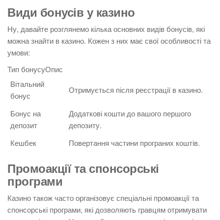
Види бонусів у казино
Ну, давайте розглянемо кілька основних видів бонусів, які
можна знайти в казино. Кожен з них має свої особливості та
умови:
Тип бонусуОпис
Вітальний
Отримується після реєстрації в казино.
бонус
Бонус на
Додаткові кошти до вашого першого
депозит
депозиту.
Кешбек
Повертання частини програних коштів.
Промоакції та спонсорські
програми
Казино також часто організовує спеціальні промоакції та
спонсорські програми, які дозволяють гравцям отримувати