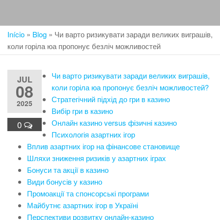
Início
»
Blog
»
Чи варто ризикувати заради великих виграшів,
коли горіла юа пропонує безліч можливостей
Чи варто ризикувати заради великих виграшів,
JUL
08
коли горіла юа пропонує безліч можливостей?
Стратегічний підхід до гри в казино
2025
Вибір гри в казино
Онлайн казино versus фізичні казино
0
Психологія азартних ігор
Вплив азартних ігор на фінансове становище
Шляхи зниження ризиків у азартних іграх
Бонуси та акції в казино
Види бонусів у казино
Промоакції та спонсорські програми
Майбутнє азартних ігор в Україні
Перспективи розвитку онлайн-казино