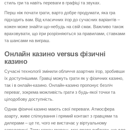
стиль гри та навіть переваги в графіці та звуках.
Перш ніж почати грати, варто добре продумати, яка гра
підходить вам. Від класичних ігор до сучасних варіантів –
кожен може знайти що-небудь на свій смак. Важливо також
враховувати, що ігри розрізняються за правилами, ставками
та шансами на виграш.
Онлайн казино versus фізичні
казино
Сучасні технології змінили обличчя азартних ігор, зробивши
їх доступнішими. Гравці можуть грати як у фізичних казино,
так і в онлайн-казино. Онлайн-казино пропонує безліч
переваг, зокрема можливість грати з будь-якої точки та
цілодобову доступність.
Однак фізичні казино мають свої переваги. Атмосфера
азарту, живе спілкування і прямий контакт з гравцями та
дилерами – це те, чого не вистачає у віртуальному
середовищі. Тому кожен гравець має право вибрати, що для