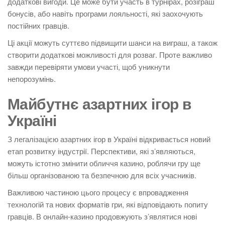
додаткові вигоди. Це може бути участь в турнірах, розіграш
бонусів, або навіть програми лояльності, які заохочують
постійних гравців.
Ці акції можуть суттєво підвищити шанси на виграш, а також
створити додаткові можливості для розваг. Проте важливо
завжди перевіряти умови участі, щоб уникнути
непорозумінь.
Майбутнє азартних ігор в
Україні
З легалізацією азартних ігор в Україні відкривається новий
етап розвитку індустрії. Перспективи, які з’являються,
можуть істотно змінити обличчя казино, роблячи гру ще
більш організованою та безпечною для всіх учасників.
Важливою частиною цього процесу є впровадження
технологій та нових форматів гри, які відповідають попиту
гравців. В онлайн-казино продовжують з’являтися нові