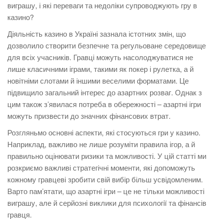
виграшу, і які переваги та недоліки супроводжують гру в
казино?
Діяльність казино в Україні зазнала істотних змін, що
дозволило створити безпечне та регульоване середовище
для всіх учасників. Гравці можуть насолоджуватися не
лише класичними іграми, такими як покер і рулетка, а й
новітніми слотами й іншими веселими форматами. Це
підвищило загальний інтерес до азартних розваг. Однак з
цим також з’явилася потреба в обережності – азартні ігри
можуть призвести до значних фінансових втрат.
Розгляньмо основні аспекти, які стосуються гри у казино.
Наприклад, важливо не лише розуміти правила ігор, а й
правильно оцінювати ризики та можливості. У цій статті ми
розкриємо важливі стратегічні моменти, які допоможуть
кожному гравцеві зробити свій вибір більш усвідомленим.
Варто пам’ятати, що азартні ігри – це не тільки можливості
виграшу, але й серйозні виклики для психології та фінансів
гравця.