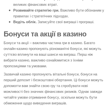
великих фінансових втрат.
Розвивайте стратегію гри.
Важливо бути обізнаним у
правилах і стратегічних підходах.
Ведіть облік.
Записуйте свої виграші і програші.
Бонуси та акції в казино
Бонуси та акції – важлива частина гри в казино. Багато
онлайн-казино пропонують різноманітні бонуси, які можуть
суттєво вплинути на ваші шанси на виграш. Перш ніж
вибрати казино, важливо ознайомитися з їхніми
пропозиціями та умовами.
Зазвичай казино пропонують вітальні бонуси, бонуси на
перший депозит і безкоштовні обертання. Ці бонуси можуть
допомогти вам знайти свою гру та спробувати нові
можливості без значних фінансових ризиків. Однак завжди
читайте умови отримання бонусу, оскільки можуть бути
обмеження щодо виведення виграшів.