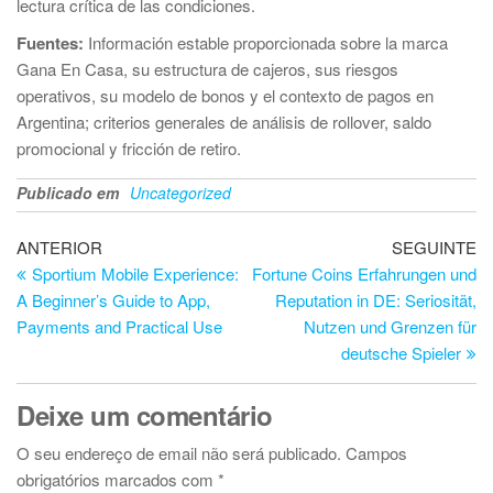
lectura crítica de las condiciones.
Fuentes:
Información estable proporcionada sobre la marca
Gana En Casa, su estructura de cajeros, sus riesgos
operativos, su modelo de bonos y el contexto de pagos en
Argentina; criterios generales de análisis de rollover, saldo
promocional y fricción de retiro.
Publicado em
Uncategorized
Navegação
Artigo
Ar
ANTERIOR
SEGUINTE
anterior
se
Sportium Mobile Experience:
Fortune Coins Erfahrungen und
de
A Beginner’s Guide to App,
Reputation in DE: Seriosität,
artigos
Payments and Practical Use
Nutzen und Grenzen für
deutsche Spieler
Deixe um comentário
O seu endereço de email não será publicado.
Campos
obrigatórios marcados com
*