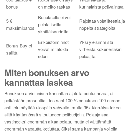
bonus
on melko raskas
kurinalaista pelivalintaa
Bonuksella ei voi
5 €
Rajoittaa volatiliteettia ja
pelata isoilla
maksimipanos
nopeita strategioita
yksittäisvedoilla
Erikoistoiminnot
Yksi yleisimmistä
Bonus Buy ei
voivat mitätöidä
virheistä kokeneillakin
sallittu
edun
pelaajilla
Miten bonuksen arvo
kannattaa laskea
Bonuksen arvioinnissa kannattaa ajatella odotusarvoa, ei
pelkästään prosenttia. Jos saat 100 % bonuksen 100 euroon
asti, etu näyttää ulospäin vahvalta, mutta 35x kierrätys tekee
siitä käytännössä sitoutuneen pelibudjetin. Pelaaja saa
vastineeksi enemmän aikaa pelata, mutta ei välttämättä
enemmän vapautta kotiuttaa. Siksi sama kampanja voi olla