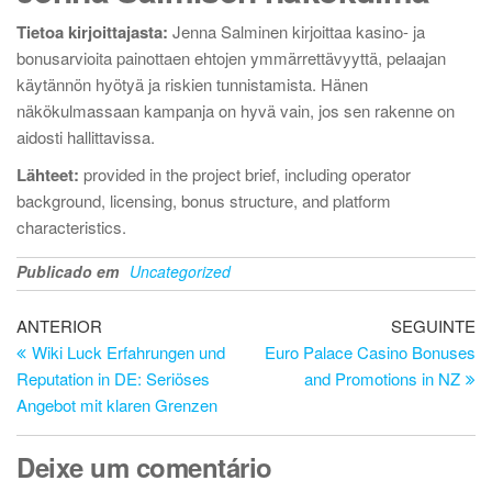
Tietoa kirjoittajasta:
Jenna Salminen kirjoittaa kasino- ja
bonusarvioita painottaen ehtojen ymmärrettävyyttä, pelaajan
käytännön hyötyä ja riskien tunnistamista. Hänen
näkökulmassaan kampanja on hyvä vain, jos sen rakenne on
aidosti hallittavissa.
Lähteet:
provided in the project brief, including operator
background, licensing, bonus structure, and platform
characteristics.
Publicado em
Uncategorized
Navegação
Artigo
Ar
ANTERIOR
SEGUINTE
anterior
se
Wiki Luck Erfahrungen und
Euro Palace Casino Bonuses
de
Reputation in DE: Seriöses
and Promotions in NZ
artigos
Angebot mit klaren Grenzen
Deixe um comentário