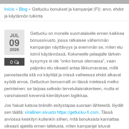
Início
»
Blog
»
Getlucku bonukset ja kampanjat (FI): arvo, ehdot
ja käytännön tulkinta
Getlucku on monelle suomalaiselle ennen kaikkea
JUL
09
bonussivusto, jossa ratkaisee vähemmän
kampanjan näyttävyys ja enemmän se, miten etu
2026
toimii käytännössä. Kokeneelle pelaajalle tärkein
kysymys ei ole “onko bonus olemassa”, vaan
0
paljonko etu oikeasti antaa liikkumavaraa, millä
panostasolla sitä voi käyttää ja missä vaiheessa ehdot alkavat
syödä arvoa. Getluckun bonusmalli on tässä mielessä melko
perinteinen: se tarjoaa selkeän tervetuliaisrakenteen, mutta ei
varsinaisesti kevennä kierrätyksen logiikkaa.
Jos haluat katsoa brändin esitystapaa suoraan lähteestä, löydät
sen täältä:
virallinen sivusto https://getlucku-fi.com
. Tässä
arviossa keskityn kuitenkin siihen, mitä bonuksista kannattaa
oikeasti ajatella ennen talletusta, miten kampanjat istuvat