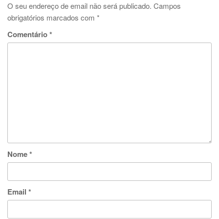
O seu endereço de email não será publicado.
Campos
obrigatórios marcados com
*
Comentário
*
Nome
*
Email
*