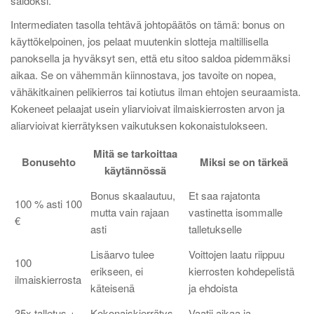
saldoksi.
Intermediaten tasolla tehtävä johtopäätös on tämä: bonus on
käyttökelpoinen, jos pelaat muutenkin slotteja maltillisella
panoksella ja hyväksyt sen, että etu sitoo saldoa pidemmäksi
aikaa. Se on vähemmän kiinnostava, jos tavoite on nopea,
vähäkitkainen pelikierros tai kotiutus ilman ehtojen seuraamista.
Kokeneet pelaajat usein yliarvioivat ilmaiskierrosten arvon ja
aliarvioivat kierrätyksen vaikutuksen kokonaistulokseen.
Mitä se tarkoittaa
Bonusehto
Miksi se on tärkeä
käytännössä
Bonus skaalautuu,
Et saa rajatonta
100 % asti 100
mutta vain rajaan
vastinetta isommalle
€
asti
talletukselle
Lisäarvo tulee
Voittojen laatu riippuu
100
erikseen, ei
kierrosten kohdepelistä
ilmaiskierrosta
käteisenä
ja ehdoista
35x talletus +
Kokonaiskierrätys
Vaatii aikaa ja