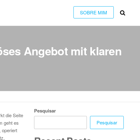
SOBRE MIM
öses Angebot mit klaren
Pesquisar
t die Seite
Pesquisar
m geht es
 operiert
tz,