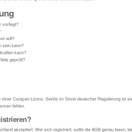
rung
 vorliegt?
?
en will?
h sein kann?
rkraften kann?
tels geprüft?
er einer Curaçao-Lizenz. Seriös im Sinne deutscher Regulierung ist sie
ismen fehlen.
istrieren?
hland akzeptiert. Wer sich registriert, sollte die AGB genau lesen, 