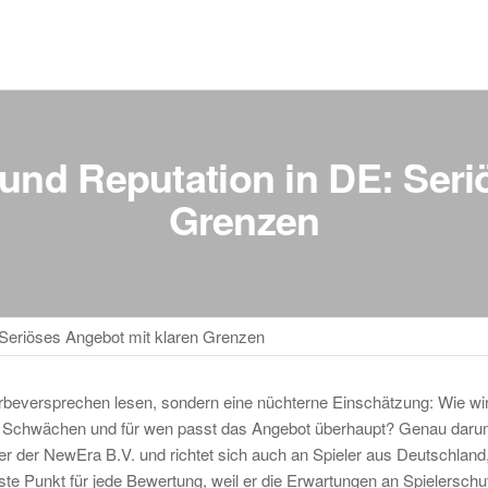
und Reputation in DE: Seri
Grenzen
 Seriöses Angebot mit klaren Grenzen
rbeversprechen lesen, sondern eine nüchterne Einschätzung: Wie wirk
 die Schwächen und für wen passt das Angebot überhaupt? Genau daru
ter der NewEra B.V. und richtet sich auch an Spieler aus Deutschland,
ste Punkt für jede Bewertung, weil er die Erwartungen an Spielerschu