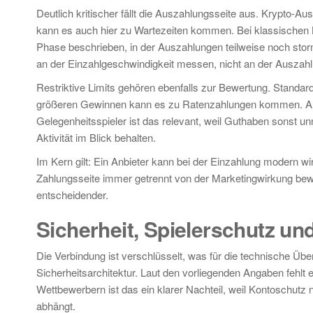
Deutlich kritischer fällt die Auszahlungsseite aus. Krypto-
kann es auch hier zu Wartezeiten kommen. Bei klassischen 
Phase beschrieben, in der Auszahlungen teilweise noch storni
an der Einzahlgeschwindigkeit messen, nicht an der Auszahlu
Restriktive Limits gehören ebenfalls zur Bewertung. Stand
größeren Gewinnen kann es zu Ratenzahlungen kommen. Auße
Gelegenheitsspieler ist das relevant, weil Guthaben sonst un
Aktivität im Blick behalten.
Im Kern gilt: Ein Anbieter kann bei der Einzahlung modern w
Zahlungsseite immer getrennt von der Marketingwirkung bewer
entscheidender.
Sicherheit, Spielerschutz un
Die Verbindung ist verschlüsselt, was für die technische Übe
Sicherheitsarchitektur. Laut den vorliegenden Angaben fehlt 
Wettbewerbern ist das ein klarer Nachteil, weil Kontoschutz
abhängt.