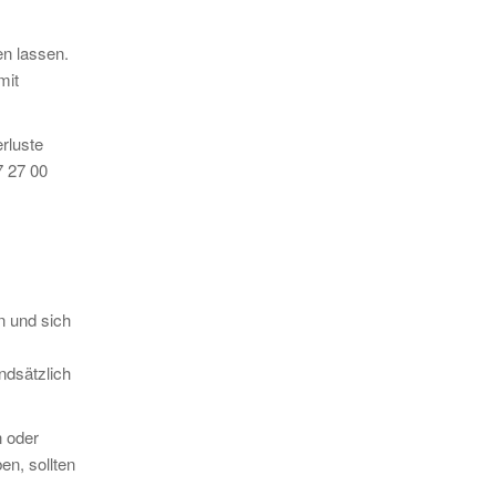
en lassen.
mit
erluste
7 27 00
n und sich
ndsätzlich
n oder
n, sollten