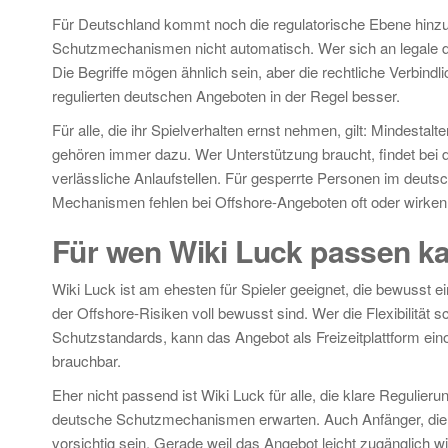
Für Deutschland kommt noch die regulatorische Ebene hinzu.
Schutzmechanismen nicht automatisch. Wer sich an legale deu
Die Begriffe mögen ähnlich sein, aber die rechtliche Verbindlic
regulierten deutschen Angeboten in der Regel besser.
Für alle, die ihr Spielverhalten ernst nehmen, gilt: Mindestal
gehören immer dazu. Wer Unterstützung braucht, findet bei 
verlässliche Anlaufstellen. Für gesperrte Personen im deut
Mechanismen fehlen bei Offshore-Angeboten oft oder wirken
Für wen Wiki Luck passen ka
Wiki Luck ist am ehesten für Spieler geeignet, die bewusst e
der Offshore-Risiken voll bewusst sind. Wer die Flexibilität s
Schutzstandards, kann das Angebot als Freizeitplattform eino
brauchbar.
Eher nicht passend ist Wiki Luck für alle, die klare Regulie
deutsche Schutzmechanismen erwarten. Auch Anfänger, die
vorsichtig sein. Gerade weil das Angebot leicht zugänglich wi