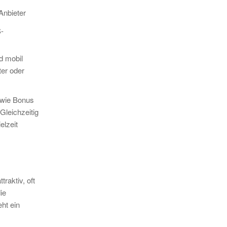
Anbieter
S-
nd mobil
ter oder
n wie Bonus
Gleichzeitig
elzeit
raktiv, oft
ie
ht ein