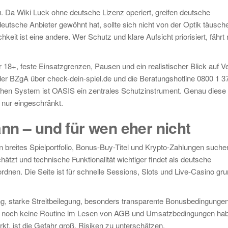
 Da Wiki Luck ohne deutsche Lizenz operiert, greifen deutsche
tsche Anbieter gewöhnt hat, sollte sich nicht von der Optik täusch
hkeit ist eine andere. Wer Schutz und klare Aufsicht priorisiert, fährt 
ter 18+, feste Einsatzgrenzen, Pausen und ein realistischer Blick auf V
der BZgA über check-dein-spiel.de und die Beratungshotline 0800 1 3
schen System ist OASIS ein zentrales Schutzinstrument. Genau diese
 nur eingeschränkt.
nn – und für wen eher nicht
in breites Spielportfolio, Bonus-Buy-Titel und Krypto-Zahlungen suche
chätzt und technische Funktionalität wichtiger findet als deutsche
rdnen. Die Seite ist für schnelle Sessions, Slots und Live-Casino gru
rung, starke Streitbeilegung, besonders transparente Bonusbedingunge
 noch keine Routine im Lesen von AGB und Umsatzbedingungen habe
rkt, ist die Gefahr groß, Risiken zu unterschätzen.