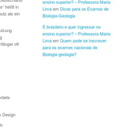
ensino superior? – Professora Maria
“ heißt in
Lima
em
Dicas para os Exames de
utz als ein
Biologia-Geologia
É brasileiro e quer ingressar no
Nutzung
ensino superior? – Professora Maria
ng
Lima
em
Quem pode se inscrever
nfänger oft
para os exames nacionais de
Biologia-geologia?
rtiefe
s Design
iv