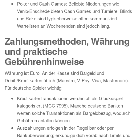
Poker und Cash Games: Beliebte Niederungen wie
Venlo/Enschede bieten Cash Games und Turniere; Blinds
und Rake sind typischerweise offen kommuniziert,
Wartelisten an Wochenenden sind jedoch lang.
Zahlungsmethoden, Währung
und praktische
Gebührenhinweise
Währung ist Euro. An der Kasse sind Bargeld und
Debit-/Kreditkarten üblich (Maestro, V‑Pay, Visa, Mastercard).
Für deutsche Spieler wichtig:
Kreditkartentransaktionen werden oft als Glücksspiel
kategorisiert (MCC 7995). Manche deutsche Banken
werten solche Transaktionen als Bargeldbezug, wodurch
Gebühren anfallen können.
Auszahlungen erfolgen in der Regel bar oder per
Banküberweisung; erkundige dich vorab nach Limits und