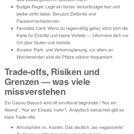
Budget-Regel: Lege ein festes Verlustbudget fest und
bleibe strikt dabei. Benutze Zeitlimits und
Pausenmechanismen.
Favorites Card: Wenn du regelmäßig gehst, lohnt sich die
Karte für Eintritte und kleine Vorteile — informiere dich vor
Ort über Stufen und Vorteile.
Anreise: Park- und Verkehrsplanung, vor allem an
Wochenenden sind die Plätze stärker frequentiert.
Trade-offs, Risiken und
Grenzen — was viele
missverstehen
Ein Casino-Besuch wird oft emotional begründet (“Nur ein
Abend”, “Nur ein Einsatz mehr”). Analytisch betrachtet gibt es
klare Trade-offs:
Atmosphäre vs. Kosten: Das deutlich „las‑vegasisierte“