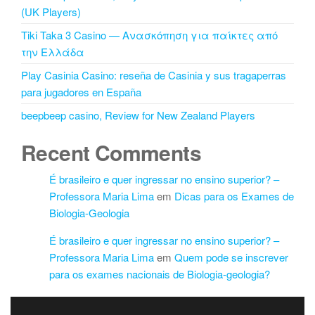
(UK Players)
Tiki Taka 3 Casino — Ανασκόπηση για παίκτες από
την Ελλάδα
Play Casinia Casino: reseña de Casinia y sus tragaperras
para jugadores en España
beepbeep casino, Review for New Zealand Players
Recent Comments
É brasileiro e quer ingressar no ensino superior? –
Professora Maria Lima
em
Dicas para os Exames de
Biologia-Geologia
É brasileiro e quer ingressar no ensino superior? –
Professora Maria Lima
em
Quem pode se inscrever
para os exames nacionais de Biologia-geologia?