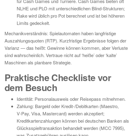
für Cash Games und Turniere. Cash Games bieten oft
NLHE und PLO mit unterschiedlichen Blind-Strukturen;
Rake wird üblich pro Pot berechnet und ist bei höheren
Limits gedeckelt.
Mechanikverständnis: Spielautomaten haben langfristige
Auszahlungsquoten (RTP). Kurzfristige Ergebnisse folgen der
Varianz — das heißt: Gewinne können kommen, aber Verluste
sind wahrscheinlich. Vertraue nicht auf ‘heiße’ oder ‘kalte’
Maschinen als planbare Strategie.
Praktische Checkliste vor
dem Besuch
Identität: Personalausweis oder Reisepass mitnehmen.
Zahlung: Bargeld oder Kredit-/Debitkarten (Maestro,
V‑Pay, Visa, Mastercard) werden akzeptiert;
Kreditkartenzahlungen können bei deutschen Banken als
Glücksspieltransaktion behandelt werden (MCC 7995),
was Zusatzgebühren auslösen kann.