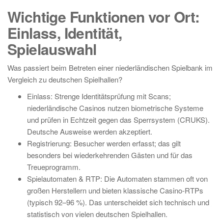
Wichtige Funktionen vor Ort:
Einlass, Identität,
Spielauswahl
Was passiert beim Betreten einer niederländischen Spielbank im
Vergleich zu deutschen Spielhallen?
Einlass: Strenge Identitätsprüfung mit Scans;
niederländische Casinos nutzen biometrische Systeme
und prüfen in Echtzeit gegen das Sperrsystem (CRUKS).
Deutsche Ausweise werden akzeptiert.
Registrierung: Besucher werden erfasst; das gilt
besonders bei wiederkehrenden Gästen und für das
Treueprogramm.
Spielautomaten & RTP: Die Automaten stammen oft von
großen Herstellern und bieten klassische Casino‑RTPs
(typisch 92–96 %). Das unterscheidet sich technisch und
statistisch von vielen deutschen Spielhallen.