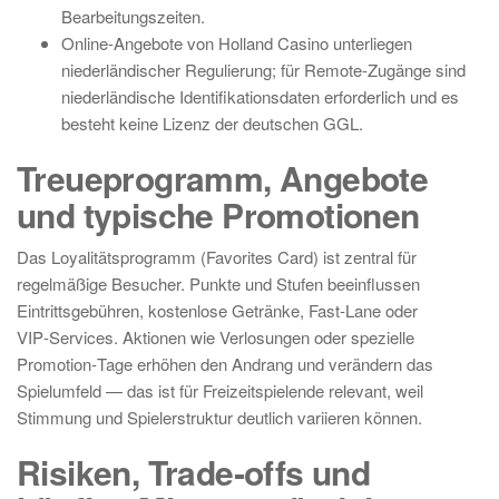
Bearbeitungszeiten.
Online-Angebote von Holland Casino unterliegen
niederländischer Regulierung; für Remote‑Zugänge sind
niederländische Identifikationsdaten erforderlich und es
besteht keine Lizenz der deutschen GGL.
Treueprogramm, Angebote
und typische Promotionen
Das Loyalitätsprogramm (Favorites Card) ist zentral für
regelmäßige Besucher. Punkte und Stufen beeinflussen
Eintrittsgebühren, kostenlose Getränke, Fast‑Lane oder
VIP‑Services. Aktionen wie Verlosungen oder spezielle
Promotion‑Tage erhöhen den Andrang und verändern das
Spielumfeld — das ist für Freizeitspielende relevant, weil
Stimmung und Spielerstruktur deutlich variieren können.
Risiken, Trade‑offs und