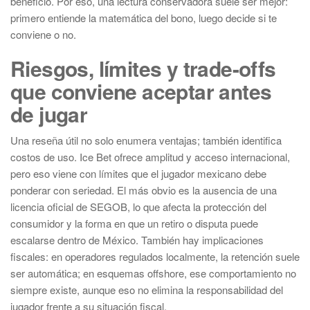
beneficio. Por eso, una lectura conservadora suele ser mejor:
primero entiende la matemática del bono, luego decide si te
conviene o no.
Riesgos, límites y trade-offs
que conviene aceptar antes
de jugar
Una reseña útil no solo enumera ventajas; también identifica
costos de uso. Ice Bet ofrece amplitud y acceso internacional,
pero eso viene con límites que el jugador mexicano debe
ponderar con seriedad. El más obvio es la ausencia de una
licencia oficial de SEGOB, lo que afecta la protección del
consumidor y la forma en que un retiro o disputa puede
escalarse dentro de México. También hay implicaciones
fiscales: en operadores regulados localmente, la retención suele
ser automática; en esquemas offshore, ese comportamiento no
siempre existe, aunque eso no elimina la responsabilidad del
jugador frente a su situación fiscal.