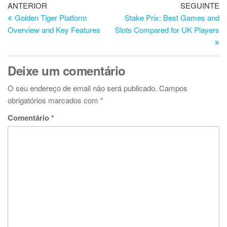
Navegação
Artigo
Ar
ANTERIOR
SEGUINTE
anterior
se
Golden Tiger Platform
Stake Prix: Best Games and
de
Overview and Key Features
Slots Compared for UK Players
artigos
Deixe um comentário
O seu endereço de email não será publicado.
Campos
obrigatórios marcados com
*
Comentário
*