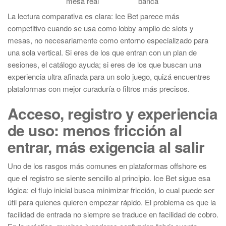
mesa real
banca
La lectura comparativa es clara: Ice Bet parece más
competitivo cuando se usa como lobby amplio de slots y
mesas, no necesariamente como entorno especializado para
una sola vertical. Si eres de los que entran con un plan de
sesiones, el catálogo ayuda; si eres de los que buscan una
experiencia ultra afinada para un solo juego, quizá encuentres
plataformas con mejor curaduría o filtros más precisos.
Acceso, registro y experiencia
de uso: menos fricción al
entrar, más exigencia al salir
Uno de los rasgos más comunes en plataformas offshore es
que el registro se siente sencillo al principio. Ice Bet sigue esa
lógica: el flujo inicial busca minimizar fricción, lo cual puede ser
útil para quienes quieren empezar rápido. El problema es que la
facilidad de entrada no siempre se traduce en facilidad de cobro.