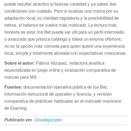
puede resultar atractivo si buscas variedad y ya sabes leer
condiciones con cuidado. Pero si evalúas una marca por su
adaptación local, su claridad regulatoria y la previsibilidad de
retiros, el balance se vuelve más matizado. La lectura más
honesta es esta: Ice Bet puede ser útil para un perfil intermedio
o avanzado que prioriza catálogo y tolera un entorno offshore;
no es la opción más cómoda para quien quiere una experiencia
local, simple y totalmente alineada con expectativas mexicanas.
Sobre el autor:
Fátima Vázquez, redactora analítica
especializada en juego online y evaluación comparativa de
marcas para MX.
Fuentes:
documentación operativa pública de Ice Bet,
información estructural de operador y licencia, y revisión
comparativa de prácticas habituales en el mercado mexicano
de iGaming.
Publicado em
Uncategorized