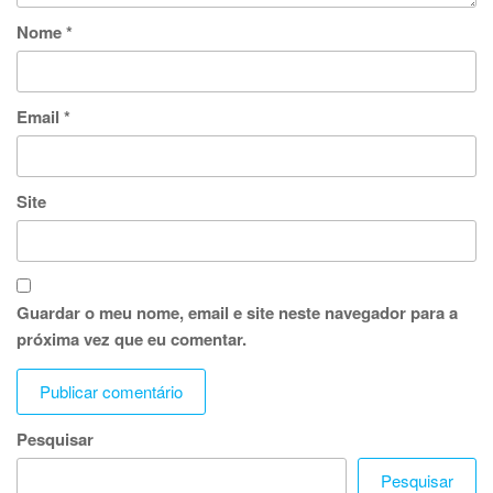
Nome
*
Email
*
Site
Guardar o meu nome, email e site neste navegador para a
próxima vez que eu comentar.
Pesquisar
Pesquisar