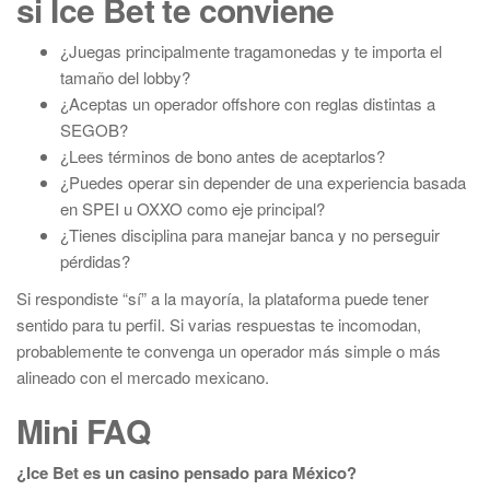
si Ice Bet te conviene
¿Juegas principalmente tragamonedas y te importa el
tamaño del lobby?
¿Aceptas un operador offshore con reglas distintas a
SEGOB?
¿Lees términos de bono antes de aceptarlos?
¿Puedes operar sin depender de una experiencia basada
en SPEI u OXXO como eje principal?
¿Tienes disciplina para manejar banca y no perseguir
pérdidas?
Si respondiste “sí” a la mayoría, la plataforma puede tener
sentido para tu perfil. Si varias respuestas te incomodan,
probablemente te convenga un operador más simple o más
alineado con el mercado mexicano.
Mini FAQ
¿Ice Bet es un casino pensado para México?