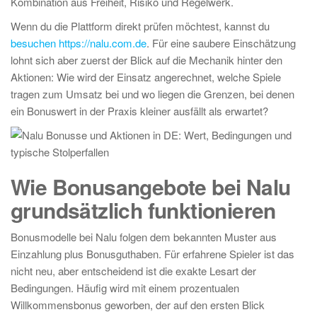
Kombination aus Freiheit, Risiko und Regelwerk.
Wenn du die Plattform direkt prüfen möchtest, kannst du
besuchen https://nalu.com.de
. Für eine saubere Einschätzung
lohnt sich aber zuerst der Blick auf die Mechanik hinter den
Aktionen: Wie wird der Einsatz angerechnet, welche Spiele
tragen zum Umsatz bei und wo liegen die Grenzen, bei denen
ein Bonuswert in der Praxis kleiner ausfällt als erwartet?
Wie Bonusangebote bei Nalu
grundsätzlich funktionieren
Bonusmodelle bei Nalu folgen dem bekannten Muster aus
Einzahlung plus Bonusguthaben. Für erfahrene Spieler ist das
nicht neu, aber entscheidend ist die exakte Lesart der
Bedingungen. Häufig wird mit einem prozentualen
Willkommensbonus geworben, der auf den ersten Blick