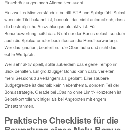
Einschränkungen nach Alternativen sucht.
Ein zweites Missverständnis betrifft RTP und Spielgefühl. Selbst
wenn ein Titel bekannt ist, bedeutet das nicht automatisch, dass
die bestmögliche Auszahlungsstufe aktiv ist. Für
Bonusbewertung heißt das: Nicht nur der Bonus selbst, sondern
auch die Spielparameter beeinflussen die Renditeerwartung.
Wer das ignoriert, beurteilt nur die Oberfläche und nicht das
echte Wertprofil.
Wer sehr aktiv spielt, sollte außerdem das eigene Tempo im
Blick behalten. Ein großzügiger Bonus kann dazu verleiten,
mehr Sessions zu verlängern als geplant. Eine saubere
Budgetgrenze ist deshalb kein Nebenthema, sondern Teil der
Bonusstrategie. Gerade bei „Casino ohne Limit“-Konzepten ist
Selbstkontrolle wichtiger als bei Angeboten mit engem
Einsatzrahmen.
Praktische Checkliste für die
Bewertung eines Nalu-Bonus