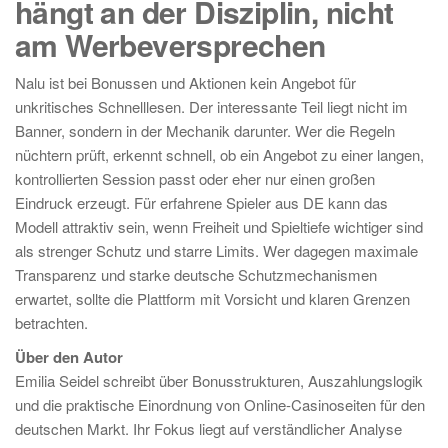
hängt an der Disziplin, nicht
am Werbeversprechen
Nalu ist bei Bonussen und Aktionen kein Angebot für
unkritisches Schnelllesen. Der interessante Teil liegt nicht im
Banner, sondern in der Mechanik darunter. Wer die Regeln
nüchtern prüft, erkennt schnell, ob ein Angebot zu einer langen,
kontrollierten Session passt oder eher nur einen großen
Eindruck erzeugt. Für erfahrene Spieler aus DE kann das
Modell attraktiv sein, wenn Freiheit und Spieltiefe wichtiger sind
als strenger Schutz und starre Limits. Wer dagegen maximale
Transparenz und starke deutsche Schutzmechanismen
erwartet, sollte die Plattform mit Vorsicht und klaren Grenzen
betrachten.
Über den Autor
Emilia Seidel schreibt über Bonusstrukturen, Auszahlungslogik
und die praktische Einordnung von Online-Casinoseiten für den
deutschen Markt. Ihr Fokus liegt auf verständlicher Analyse