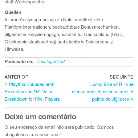
statt Werbesprache.
Quellen
Interne Analysegrundlage zu Nalu, veröffentlichte
Plattforminformationen, beobachtbare Bonusmechaniken,
allgemeine Regulierungsgrundsätze für Deutschland (GGL,
Glücksspielstaatsvertrag) und etablierte Spielerschutz-
Hinweise.
Publicado em
Uncategorized
Navegação
Artigo
Ar
ANTERIOR
SEGUINTE
anterior
se
Playfina Bonuses and
Lucky 88 en FR : vue
de
Promotions in NZ: Value
d’ensemble, fonctionnement et
artigos
Breakdown for Kiwi Players
points de vigilance
Deixe um comentário
O seu endereço de email não será publicado.
Campos
obrigatórios marcados com
*