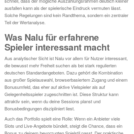
schnell, dass der mögliche Auszahlungsrahmen deutlich kleiner
ausfallen kann als der spielerische Eindruck vermuten lässt.
Solche Regelungen sind kein Randthema, sondern ein zentraler
Teil der Wertanalyse.
Was Nalu für erfahrene
Spieler interessant macht
Aus analytischer Sicht ist Nalu vor allem für Nutzer interessant,
die bewusst mehr Freiheit suchen als bei stark regulierten
deutschen Standardangeboten. Dazu gehört die Kombination
aus großer Spielauswahl, browserbasiertem Zugang und einem
Bonusumfeld, das eher auf aktive Vielspieler als auf
Gelegenheitsspieler zugeschnitten ist. Diese Struktur kann
attraktiv sein, wenn du deine Sessions planst und
Bonusbedingungen diszipliniert liest.
Auch das Portfolio spielt eine Rolle: Wenn ein Anbieter viele
Slots und Live-Angebote bündelt, steigt die Chance, dass ein
Bonus zu deinem bevorzugten Spielstil passt. Der praktische