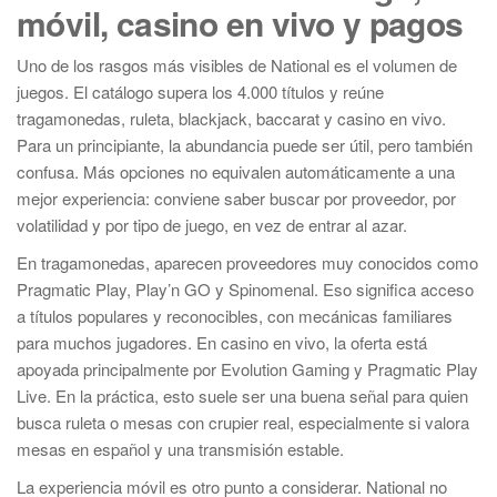
móvil, casino en vivo y pagos
Uno de los rasgos más visibles de National es el volumen de
juegos. El catálogo supera los 4.000 títulos y reúne
tragamonedas, ruleta, blackjack, baccarat y casino en vivo.
Para un principiante, la abundancia puede ser útil, pero también
confusa. Más opciones no equivalen automáticamente a una
mejor experiencia: conviene saber buscar por proveedor, por
volatilidad y por tipo de juego, en vez de entrar al azar.
En tragamonedas, aparecen proveedores muy conocidos como
Pragmatic Play, Play’n GO y Spinomenal. Eso significa acceso
a títulos populares y reconocibles, con mecánicas familiares
para muchos jugadores. En casino en vivo, la oferta está
apoyada principalmente por Evolution Gaming y Pragmatic Play
Live. En la práctica, esto suele ser una buena señal para quien
busca ruleta o mesas con crupier real, especialmente si valora
mesas en español y una transmisión estable.
La experiencia móvil es otro punto a considerar. National no