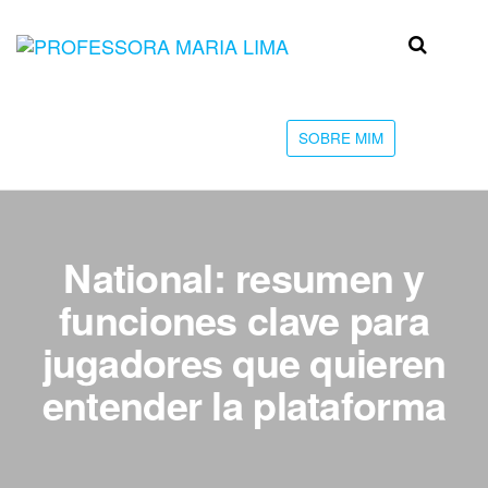
Skip
to
Professora
Teu
the
caminho
Maria Lima
content
até a
faculdade
SOBRE MIM
National: resumen y
funciones clave para
jugadores que quieren
entender la plataforma