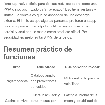
tiene app nativa oficial para tiendas móviles; opera como una
PWA o sitio optimizado para navegador. Eso tiene ventajas y
límites. La ventaja es que no dependes de una descarga
externa. El límite es que algunas personas prefieren una app
dedicada para acceso rápido, notificaciones o uso offline
parcial, y aquí eso no existe como producto oficial. Por
seguridad, es mejor evitar APKs de terceros.
Resumen práctico de
funciones
Área
Qué ofrece
Qué conviene revisar
Catálogo amplio
RTP dentro del juego y
Tragamonedas
con proveedores
volatilidad
conocidos
Ruleta, blackjack y
Latencia, idioma de la
Casino en vivo
otras mesas por
mesa y estabilidad de