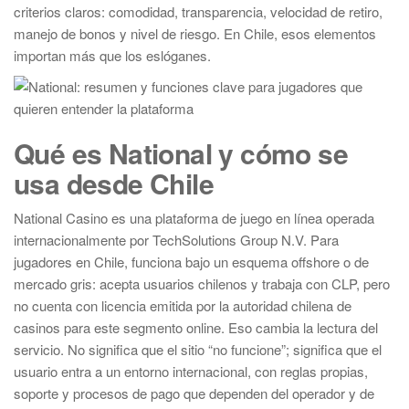
criterios claros: comodidad, transparencia, velocidad de retiro,
manejo de bonos y nivel de riesgo. En Chile, esos elementos
importan más que los eslóganes.
Qué es National y cómo se
usa desde Chile
National Casino es una plataforma de juego en línea operada
internacionalmente por TechSolutions Group N.V. Para
jugadores en Chile, funciona bajo un esquema offshore o de
mercado gris: acepta usuarios chilenos y trabaja con CLP, pero
no cuenta con licencia emitida por la autoridad chilena de
casinos para este segmento online. Eso cambia la lectura del
servicio. No significa que el sitio “no funcione”; significa que el
usuario entra a un entorno internacional, con reglas propias,
soporte y procesos de pago que dependen del operador y de