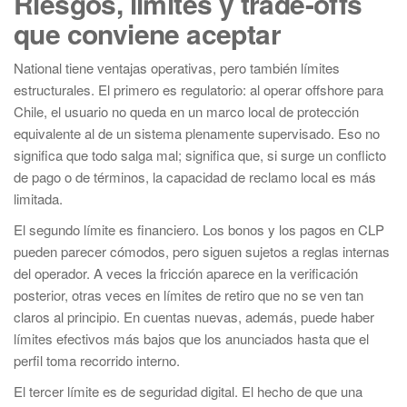
Riesgos, límites y trade-offs
que conviene aceptar
National tiene ventajas operativas, pero también límites
estructurales. El primero es regulatorio: al operar offshore para
Chile, el usuario no queda en un marco local de protección
equivalente al de un sistema plenamente supervisado. Eso no
significa que todo salga mal; significa que, si surge un conflicto
de pago o de términos, la capacidad de reclamo local es más
limitada.
El segundo límite es financiero. Los bonos y los pagos en CLP
pueden parecer cómodos, pero siguen sujetos a reglas internas
del operador. A veces la fricción aparece en la verificación
posterior, otras veces en límites de retiro que no se ven tan
claros al principio. En cuentas nuevas, además, puede haber
límites efectivos más bajos que los anunciados hasta que el
perfil toma recorrido interno.
El tercer límite es de seguridad digital. El hecho de que una