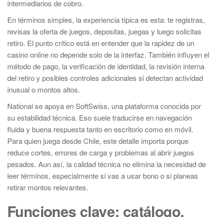
intermediarios de cobro.
En términos simples, la experiencia típica es esta: te registras,
revisas la oferta de juegos, depositas, juegas y luego solicitas
retiro. El punto crítico está en entender que la rapidez de un
casino online no depende solo de la interfaz. También influyen el
método de pago, la verificación de identidad, la revisión interna
del retiro y posibles controles adicionales si detectan actividad
inusual o montos altos.
National se apoya en SoftSwiss, una plataforma conocida por
su estabilidad técnica. Eso suele traducirse en navegación
fluida y buena respuesta tanto en escritorio como en móvil.
Para quien juega desde Chile, este detalle importa porque
reduce cortes, errores de carga y problemas al abrir juegos
pesados. Aun así, la calidad técnica no elimina la necesidad de
leer términos, especialmente si vas a usar bono o si planeas
retirar montos relevantes.
Funciones clave: catálogo,