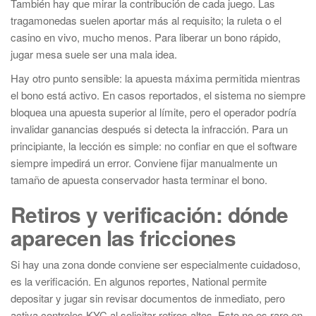
También hay que mirar la contribución de cada juego. Las
tragamonedas suelen aportar más al requisito; la ruleta o el
casino en vivo, mucho menos. Para liberar un bono rápido,
jugar mesa suele ser una mala idea.
Hay otro punto sensible: la apuesta máxima permitida mientras
el bono está activo. En casos reportados, el sistema no siempre
bloquea una apuesta superior al límite, pero el operador podría
invalidar ganancias después si detecta la infracción. Para un
principiante, la lección es simple: no confiar en que el software
siempre impedirá un error. Conviene fijar manualmente un
tamaño de apuesta conservador hasta terminar el bono.
Retiros y verificación: dónde
aparecen las fricciones
Si hay una zona donde conviene ser especialmente cuidadoso,
es la verificación. En algunos reportes, National permite
depositar y jugar sin revisar documentos de inmediato, pero
activa controles KYC al solicitar retiros altos. Esto no es raro en