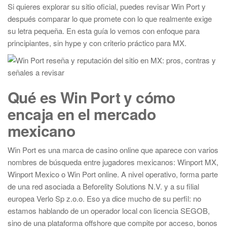
Si quieres explorar su sitio oficial, puedes revisar Win Port y
después comparar lo que promete con lo que realmente exige
su letra pequeña. En esta guía lo vemos con enfoque para
principiantes, sin hype y con criterio práctico para MX.
Qué es Win Port y cómo
encaja en el mercado
mexicano
Win Port es una marca de casino online que aparece con varios
nombres de búsqueda entre jugadores mexicanos: Winport MX,
Winport Mexico o Win Port online. A nivel operativo, forma parte
de una red asociada a Beforelity Solutions N.V. y a su filial
europea Verlo Sp z.o.o. Eso ya dice mucho de su perfil: no
estamos hablando de un operador local con licencia SEGOB,
sino de una plataforma offshore que compite por acceso, bonos