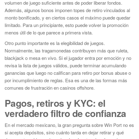
volumen de juego suficiente antes de poder liberar fondos.
Además, algunos bonos imponen topes de retiro vinculados al
monto bonificado, y en ciertos casos el máximo puede quedar
limitado. Para un principiante, esto puede volver la promoción
menos útil de lo que parece a primera vista.
Otro punto importante es la elegibilidad de juegos.
Normalmente, las tragamonedas contribuyen más que ruleta,
blackjack o mesa en vivo. Si el jugador entra por emoción y no
revisa la lista de juegos válidos, puede terminar acumulando
ganancias que luego no califican para retiro por bonus abuse o
por incumplimiento de reglas. Esa es una de las formas más
comunes de frustración en casinos offshore.
Pagos, retiros y KYC: el
verdadero filtro de confianza
En el mercado mexicano, la gran pregunta sobre Win Port no es
si acepta depósitos, sino cuánto tarda en dejar retirar y qué