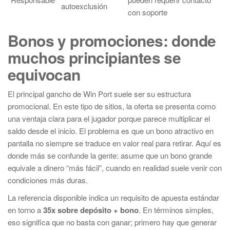
autoexclusión
con soporte
Bonos y promociones: donde
muchos principiantes se
equivocan
El principal gancho de Win Port suele ser su estructura
promocional. En este tipo de sitios, la oferta se presenta como
una ventaja clara para el jugador porque parece multiplicar el
saldo desde el inicio. El problema es que un bono atractivo en
pantalla no siempre se traduce en valor real para retirar. Aquí es
donde más se confunde la gente: asume que un bono grande
equivale a dinero “más fácil”, cuando en realidad suele venir con
condiciones más duras.
La referencia disponible indica un requisito de apuesta estándar
en torno a
35x sobre depósito + bono
. En términos simples,
eso significa que no basta con ganar; primero hay que generar