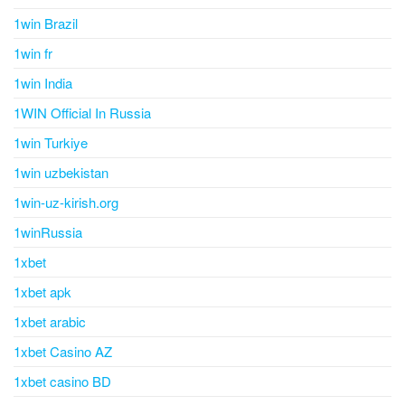
1win Brazil
1win fr
1win India
1WIN Official In Russia
1win Turkiye
1win uzbekistan
1win-uz-kirish.org
1winRussia
1xbet
1xbet apk
1xbet arabic
1xbet Casino AZ
1xbet casino BD