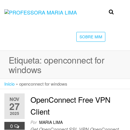
Skip
to
Professora
Teu
the
caminho
Maria Lima
content
até a
faculdade
SOBRE MIM
Etiqueta:
openconnect for
windows
Início
»
openconnect for windows
OpenConnect Free VPN
NOV
27
Client
2025
Por
MARIA LIMA
0
Get OpenConnect SSL VPN OpenConnect