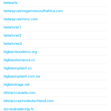
betwarts
betwaycasinogamessouthafrica.com
betwaycasinonz.com
betwinner1
betwinner2
betwinneк2
bigbamboodemo.org
bigbassbonanza.cc
bigbasssplash.cc
bigbasssplash.com.es
bigbeverage.net
bitstarzcanada.com
bitstarzcasinodeutschland.com
biznisakademija.hr