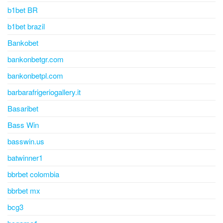
b1bet BR
b1bet brazil
Bankobet
bankonbetgr.com
bankonbetpl.com
barbarafrigeriogallery.it
Basaribet
Bass Win
basswin.us
batwinner1
bbrbet colombia
bbrbet mx
bcg3